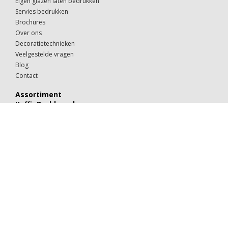
Eigen glazen laten bedrukken
Servies bedrukken
Brochures
Over ons
Decoratietechnieken
Veelgestelde vragen
Blog
Contact
Assortiment
KoffieDrukker.nl
Theeglazen
Kop & schotels
Drinkglazen
Mokken & kopjes
Koffiebekers
Borden
Kommen & schaaltjes
Suiker
Koekjes
Chocolaatjes