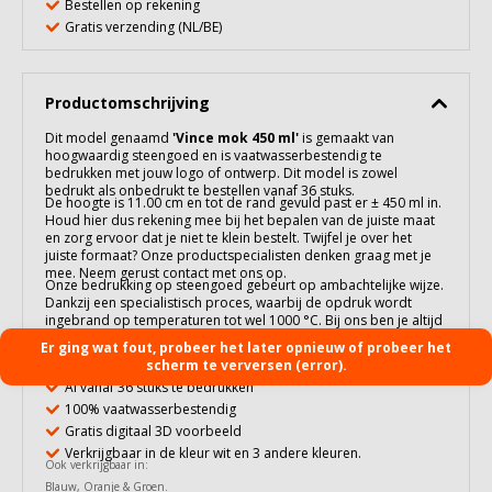
Bestellen op rekening
Gratis verzending (NL/BE)
Productomschrijving
Dit model genaamd
'
Vince mok 450 ml
'
is gemaakt van
hoogwaardig
steengoed
en is vaatwasserbestendig te
bedrukken met jouw logo of ontwerp. Dit model is zowel
bedrukt als onbedrukt te bestellen vanaf 36 stuks.
De hoogte is 11.00 cm en tot de rand gevuld past er ± 450 ml in.
Houd hier dus rekening mee bij het bepalen van de juiste maat
en zorg ervoor dat je niet te klein bestelt. Twijfel je over het
juiste formaat? Onze productspecialisten denken graag met je
mee. Neem gerust contact met ons op.
Onze bedrukking op
steengoed
gebeurt op ambachtelijke wijze.
Dankzij een specialistisch proces, waarbij de opdruk wordt
ingebrand op temperaturen tot wel 1000 °C. Bij ons ben je altijd
verzekerd van een duurzame en kwalitatieve bedrukking! Meer
Er ging wat fout, probeer het later opnieuw of probeer het
over deze techniek en de gebruiksadviezen lees je op onze
scherm te verversen (error).
informatiepagina:
Bedrukking op Steengoed
.
Al vanaf 36 stuks te bedrukken
100% vaatwasserbestendig
Gratis digitaal 3D voorbeeld
Verkrijgbaar in de kleur wit en 3 andere kleuren.
Ook verkrijgbaar in:
Blauw
,
Oranje
&
Groen
.