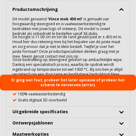
Productomschrijving
Dit model genaamd
'
Vince mok 450 ml
'
is gemaakt van
hoogwaardig
steengoed
en is vaatwasserbestendig te
bedrukken met jouw logo of ontwerp. Dit model is zowel
bedrukt als onbedrukt te bestellen vanaf 36 stuks.
De hoogte is 11.00 cm en tot de rand gevuld past er ± 450 ml in.
Houd hier dus rekening mee bij het bepalen van de juiste maat
en zorg ervoor dat je niet te klein bestelt. Twijfel je over het
juiste formaat? Onze productspecialisten denken graag met je
mee. Neem gerust contact met ons op.
Onze bedrukking op
steengoed
gebeurt op ambachtelijke wijze.
Dankzij een specialistisch proces, waarbij de opdruk wordt
ingebrand op temperaturen tot wel 1000 °C. Bij ons ben je altijd
verzekerd van een duurzame en kwalitatieve bedrukking! Meer
over deze techniek en de gebruiksadviezen lees je op onze
Er ging wat fout, probeer het later opnieuw of probeer het
informatiepagina:
Bedrukking op Steengoed
.
scherm te verversen (error).
Al vanaf 36 stuks te bedrukken
100% vaatwasserbestendig
Gratis digitaal 3D voorbeeld
Uitgebreide specificaties
Ontwerpsjablonen
Maatwerkopties