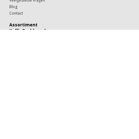
Veelgestelde vragen
Blog
Contact
Assortiment
KoffieDrukker.nl
Theeglazen
Kop & schotels
Drinkglazen
Mokken & kopjes
Koffiebekers
Borden
Kommen & schaaltjes
Suiker
Koekjes
Chocolaatjes
Alle categorieën
Porselein
Glaswerk
Kartonnen bekers
Suiker & melk