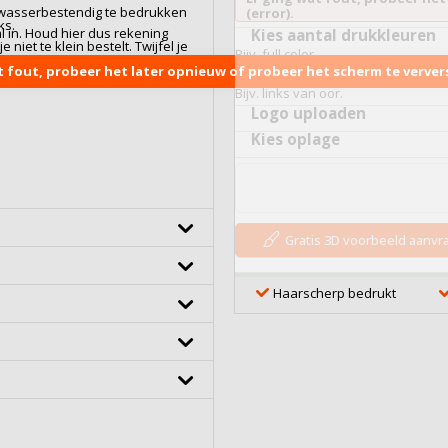
twasserbestendig te bedrukken
(error).
ks.
l in. Houd hier dus rekening
Kies aantal drukkleuren
niet te klein bestelt. Twijfel je
Bijv. full color.
n graag met je mee. Neem gerust
t fout, probeer het later opnieuw of probeer het scherm te ververs
Kies drukposities
erkingen:
Bedrukking
|
Bijv. links van oor.
Logo uploaden
Kies oplage
Gratis 3D voorbeeld aanv
Haarscherp bedrukt