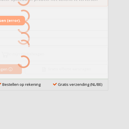
en (error).
In mijn Winkelwagen
Gratis offerte aanvragen
ragen
Bestellen op rekening
Gratis verzending (NL/BE)