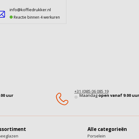
info@koffiedrukker.nl
Reactie binnen 4 werkuren
+31 (0)85 06 085 19
.00 uur
Maandag
open vanaf 9.00 uu
ssortiment
Alle categorieën
heeglazen
Porselein