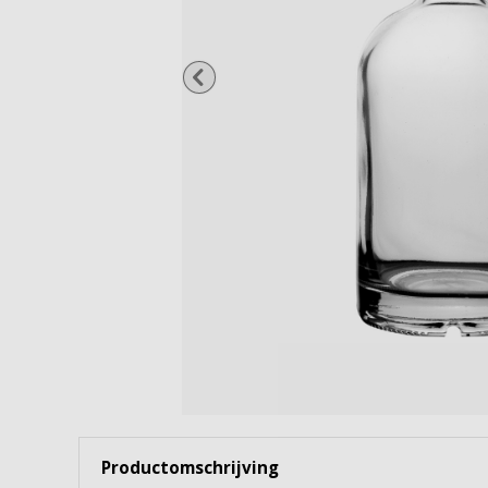
Wijnglazen
Cocktailglazen
Gin Tonicglazen
Borrel- & shotglazen
Waterflessen & karaffen
Snoep- & voorraadpotten
Bekijk alles
Productomschrijving