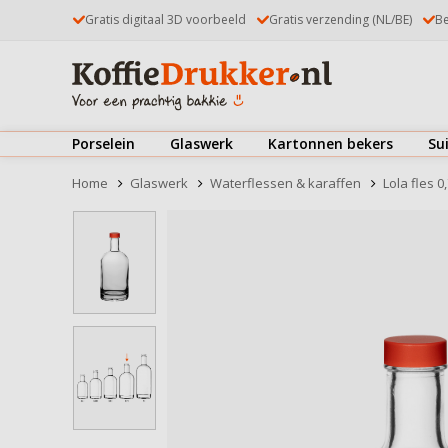
Gratis digitaal 3D voorbeeld
Gratis verzending (NL/BE)
Be
Porselein
Glaswerk
Kartonnen bekers
Su
Kop & schotels
Theeglazen
Koffiebekers
Home
Glaswerk
Waterflessen & karaffen
Lola fles 0,
Mokken & kopjes
Koffieglazen
IJsbekers
Borden
Latte Macchiatoglazen
Deksels
Bekijk alles
Kommen & schaaltjes
Dubbelwandige glazen
Bekijk alles
Drinkglazen
Kop & schotels
Bierglazen