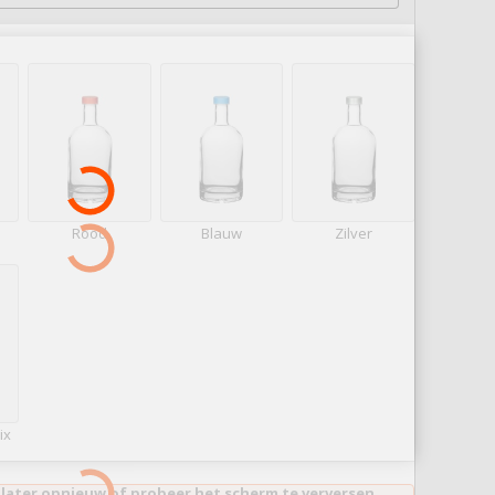
Rood
Blauw
Zilver
ix
 later opnieuw of probeer het scherm te verversen