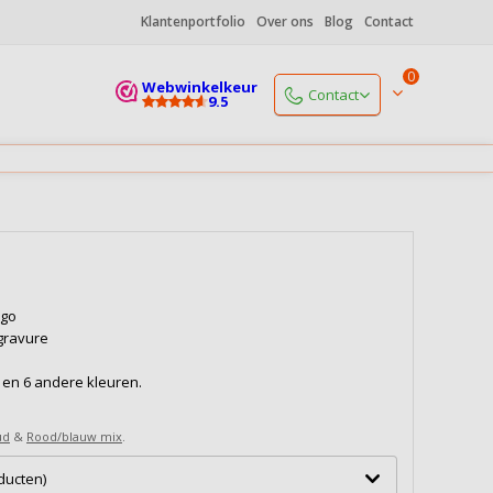
Klantenportfolio
Over ons
Blog
Contact
0
Webwinkelkeur
Contact
9.5
Start een chat
Maandag
open vanaf 9.00 uur
+31 (0)85 06 085 19
Maandag
open vanaf 9.00 uur
info@koffiedrukker.nl
Reactie binnen 4 werkuren
ogo
gravure
Naar alle contactgegevens
d en 6 andere kleuren.
ud
&
Rood/blauw mix
.
oducten)