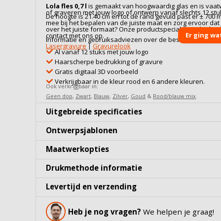
Lola fles 0,7 l
is gemaakt van hoogwaardig
glas
en is vaa
of graveren met jouw logo of ontwerp vanaf slechts 12 stu
De hoogte is 21.40 cm en tot de rand gevuld past er ± 700 m
mee bij het bepalen van de juiste maat en zorg ervoor dat je 
over het juiste formaat? Onze productspecialisten denke
Er ging wa
contact met ons op.
Informatie en gebruiksadviezen over de beschikbare bew
Lasergravure
|
Gravurelook
Al vanaf 12 stuks met jouw logo
Haarscherpe bedrukking of gravure
Gratis digitaal 3D voorbeeld
Verkrijgbaar in de kleur rood en 6 andere kleuren.
Ook verkrijgbaar in:
Geen dop
,
Zwart
,
Blauw
,
Zilver
,
Goud
&
Rood/blauw mix
.
Uitgebreide specificaties
Ontwerpsjablonen
Maatwerkopties
Drukmethode informatie
Levertijd en verzending
Heb je nog vragen?
We helpen je graag!