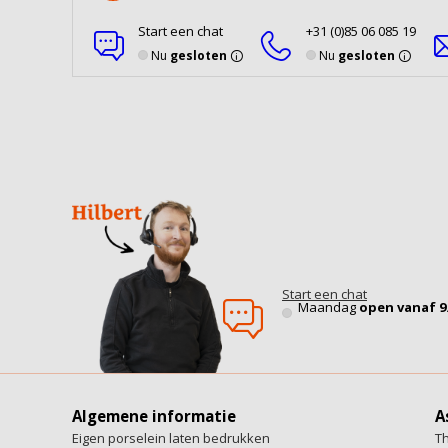
Start een chat
+31 (0)85 06 085 19
Nu
gesloten
Nu
gesloten
Start een chat
Maandag
open vanaf 9
Algemene informatie
A
Eigen porselein laten bedrukken
T