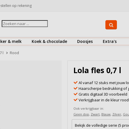
stellen op rekening
iker & melk
Koek & chocolade
Doosjes
Extra's
Suiker
Koekjes
Drinkflessen
7 l
Rood
Koffiemelk & creamer
Chocolaatjes
Herbruikbare koffiebekers
Lola fles 0,7 l
Bekijk alles
Bekijk alles
Bestek
Al vanaf 12 stuks met jouw l
Doosjes
Haarscherpe bedrukking of 
Gratis digitaal 3D voorbeeld
Onderzetters
Verkrijgbaar in de kleur roo
Snoepjes
Ook verkrijgbaar in:
Geen dop
,
Zwart
,
Blauw
,
Zilver
,
Go
Zout & peper
Bekijk de volledige serie (5 pr