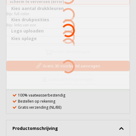
scherm te verversen (error).
Kies aantal drukkleuren
Bijv. full color.
Kies drukposities
Bijv. links van oor.
Logo uploaden
Kies oplage
In mijn Winkelwagen
Gratis 3D voorbeeld aanvragen
Gratis offerte aanvragen
100% vaatwasserbestendig
Bestellen op rekening
Gratis verzending (NL/BE)
Productomschrijving