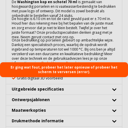
De
Washington kop en schotel 70 ml
is gemaakt van
hoogwaardig
porselein
en is vaatwasserbestendig te bedrukken
met jouw logo of ontwerp. Dit model is zowel bedrukt als
onbedrukt te bestellen vanaf 24 stuks.
De hoogte is 6.10 cm en tot de rand gevuld past er ± 70 ml in.
Houd hier dus rekening mee bij het bepalen van de juiste maat
en zorg ervoor dat je niet te klein bestelt. Twijfel je over het
juiste formaat? Onze productspecialisten denken graag met je
mee. Neem gerust contact met ons op.
Onze bedrukking op
porselein
gebeurt op ambachtelijke wijze.
Dankzij een specialistisch proces, waarbij de opdruk wordt
ingebrand op temperaturen tot wel 1000 °C. Bij ons ben je altijd
verzekerd van een duurzame en kwalitatieve bedrukking! Meer
over deze techniek en de gebruiksadviezen lees je op onze
informatiepagina:
Bedrukking op Porselein
.
Al vanaf 24 stuks te bedrukken
Er ging wat fout, probeer het later opnieuw of probeer het
scherm te verversen (error).
100% vaatwasserbestendig
Gratis digitaal 3D voorbeeld
Uitgebreide specificaties
Ontwerpsjablonen
Maatwerkopties
Drukmethode informatie