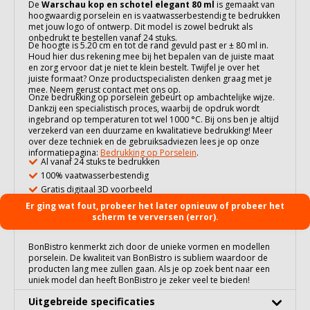
De
Warschau kop en schotel elegant 80 ml
is gemaakt van
hoogwaardig
porselein
en is vaatwasserbestendig te bedrukken
met jouw logo of ontwerp. Dit model is zowel bedrukt als
onbedrukt te bestellen vanaf 24 stuks.
De hoogte is 5.20 cm en tot de rand gevuld past er ± 80 ml in.
Houd hier dus rekening mee bij het bepalen van de juiste maat
en zorg ervoor dat je niet te klein bestelt. Twijfel je over het
juiste formaat? Onze productspecialisten denken graag met je
mee. Neem gerust contact met ons op.
Onze bedrukking op
porselein
gebeurt op ambachtelijke wijze.
Dankzij een specialistisch proces, waarbij de opdruk wordt
ingebrand op temperaturen tot wel 1000 °C. Bij ons ben je altijd
verzekerd van een duurzame en kwalitatieve bedrukking! Meer
over deze techniek en de gebruiksadviezen lees je op onze
informatiepagina:
Bedrukking op Porselein
.
Al vanaf 24 stuks te bedrukken
100% vaatwasserbestendig
Gratis digitaal 3D voorbeeld
Er ging wat fout, probeer het later opnieuw of probeer het
scherm te verversen (error).
BonBistro kenmerkt zich door de unieke vormen en modellen
porselein. De kwaliteit van BonBistro is subliem waardoor de
producten lang mee zullen gaan. Als je op zoek bent naar een
uniek model dan heeft BonBistro je zeker veel te bieden!
Uitgebreide specificaties