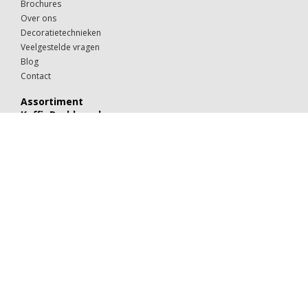
Brochures
Over ons
Decoratietechnieken
Veelgestelde vragen
Blog
Contact
Assortiment
KoffieDrukker.nl
Theeglazen
Kop & schotels
Drinkglazen
Mokken & kopjes
Koffiebekers
Borden
Kommen & schaaltjes
Suiker
Koekjes
Chocolaatjes
Alle categorieën
Porselein