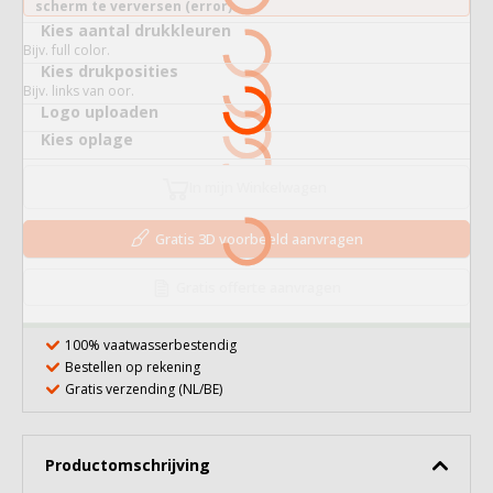
scherm te verversen (error).
Kies aantal drukkleuren
Bijv. full color.
Kies drukposities
Bijv. links van oor.
Logo uploaden
Kies oplage
In mijn Winkelwagen
Gratis 3D voorbeeld aanvragen
Gratis offerte aanvragen
100% vaatwasserbestendig
Bestellen op rekening
Gratis verzending (NL/BE)
Productomschrijving