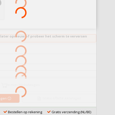
 later opnieuw of probeer het scherm te verversen
In mijn Winkelwagen
Gratis offerte aanvragen
ragen
Bestellen op rekening
Gratis verzending (NL/BE)