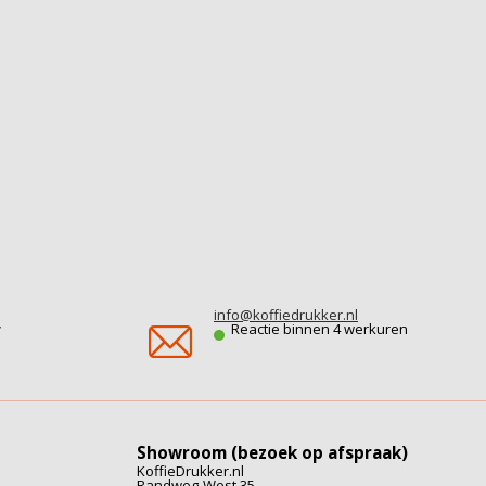
info@koffiedrukker.nl
r
Reactie binnen 4 werkuren
Showroom (bezoek op afspraak)
KoffieDrukker.nl
Randweg-West 35