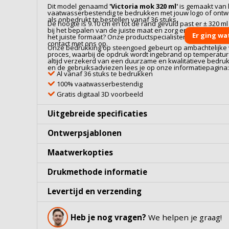
Dit model genaamd
'
Victoria mok 320 ml
'
is gemaakt van
vaatwasserbestendig te bedrukken met jouw logo of ontwe
als onbedrukt te bestellen vanaf 36 stuks.
De hoogte is 9.10 cm en tot de rand gevuld past er ± 320 m
bij het bepalen van de juiste maat en zorg ervoor dat je niet
Er ging wa
het juiste formaat? Onze productspecialisten denken gra
contact met ons op.
Onze bedrukking op
steengoed
gebeurt op ambachtelijke w
proces, waarbij de opdruk wordt ingebrand op temperaturen
altijd verzekerd van een duurzame en kwalitatieve bedru
en de gebruiksadviezen lees je op onze informatiepagina
Al vanaf 36 stuks te bedrukken
100% vaatwasserbestendig
Gratis digitaal 3D voorbeeld
Uitgebreide specificaties
Ontwerpsjablonen
Maatwerkopties
Drukmethode informatie
Levertijd en verzending
Heb je nog vragen?
We helpen je graag!