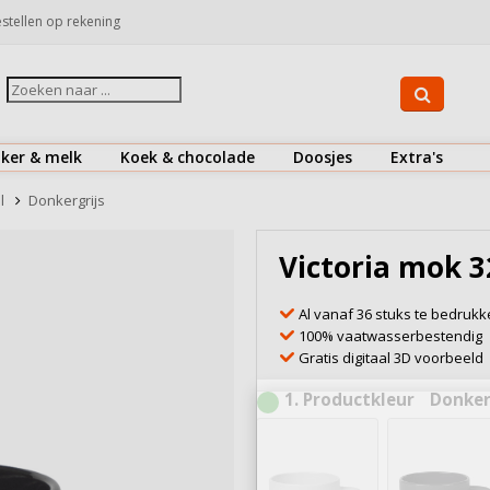
stellen op rekening
iker & melk
Koek & chocolade
Doosjes
Extra's
Suiker
Koekjes
Drinkflessen
l
Donkergrijs
Koffiemelk & creamer
Chocolaatjes
Herbruikbare koffiebekers
Victoria mok 3
Bekijk alles
Bekijk alles
Bestek
Al vanaf 36 stuks te bedruk
Doosjes
100% vaatwasserbestendig
Gratis digitaal 3D voorbeeld
Onderzetters
1
Productkleur
Donker
Snoepjes
Zout & peper