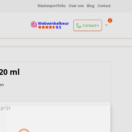
Klantenportfolio
Over ons
Blog
Contact
0
Webwinkelkeur
Contact
9.5
Start een chat
Maandag
open vanaf 9.00 uur
+31 (0)85 06 085 19
Maandag
open vanaf 9.00 uur
20 ml
info@koffiedrukker.nl
Reactie binnen 4 werkuren
ken
Naar alle contactgegevens
grijs