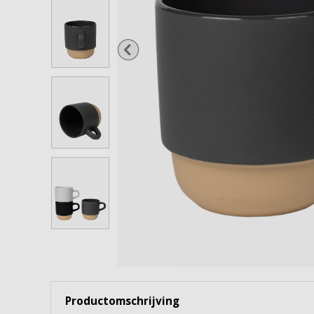
Wijnglazen
Cocktailglazen
Gin Tonicglazen
Borrel- & shotglazen
Waterflessen & karaffen
Snoep- & voorraadpotten
Bekijk alles
Productomschrijving