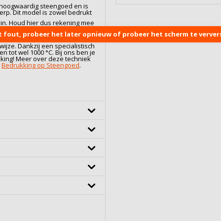
 hoogwaardig
steengoed
en is
rp. Dit model is zowel bedrukt
l in. Houd hier dus rekening mee
 te klein bestelt. Twijfel je over
t fout, probeer het later opnieuw of probeer het scherm te ververs
ag met je mee. Neem gerust
ijze. Dankzij een specialistisch
 tot wel 1000 °C. Bij ons ben je
kking! Meer over deze techniek
:
Bedrukking op Steengoed
.