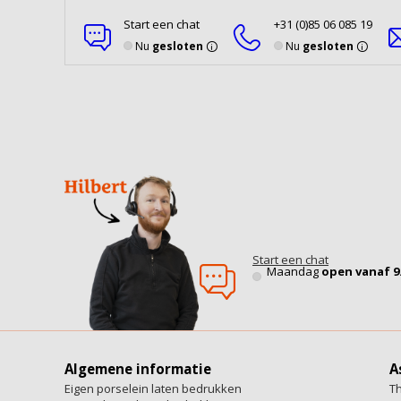
Start een chat
+31 (0)85 06 085 19
Nu
gesloten
Nu
gesloten
Start een chat
Maandag
open vanaf 9
Algemene informatie
A
Eigen porselein laten bedrukken
T