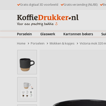
Gratis digitaal 3D voorbeeld
Gratis verzending (NL/BE)
Be
Porselein
Glaswerk
Kartonnen bekers
Su
Kop & schotels
Theeglazen
Koffiebekers
Home
Porselein
Mokken & kopjes
Victoria mok 320 m
Mokken & kopjes
Koffieglazen
IJsbekers
Borden
Latte Macchiatoglazen
Deksels
Bekijk alles
Kommen & schaaltjes
Dubbelwandige glazen
Bekijk alles
Drinkglazen
Kop & schotels
Bierglazen