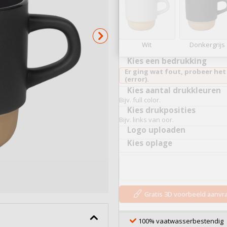
Serveerplankjes
Bekijk alles
Wit
Donkergrijs
Kies een bedrukking
Er ging wat fout, probeer het
(error).
Kies aantal drukkleuren
Bijv. full color.
Kies drukposities
Bijv. links van oor.
Logo uploaden
Kies oplage
Gratis 3D voorbeeld aanv
100% vaatwasserbestendig