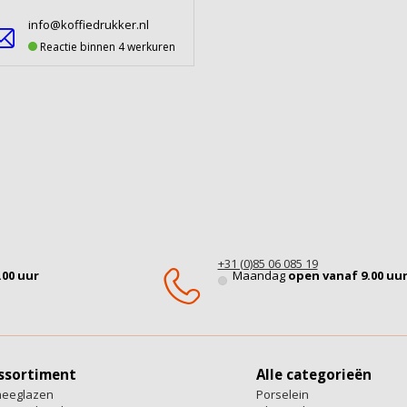
info@koffiedrukker.nl
Reactie binnen 4 werkuren
+31 (0)85 06 085 19
.00 uur
Maandag
open vanaf 9.00 uu
ssortiment
Alle categorieën
heeglazen
Porselein