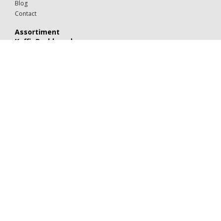
Blog
Contact
Assortiment
KoffieDrukker.nl
Theeglazen
Kop & schotels
Drinkglazen
Mokken & kopjes
Koffiebekers
Borden
Kommen & schaaltjes
Suiker
Koekjes
Chocolaatjes
Alle categorieën
Porselein
Glaswerk
Kartonnen bekers
Suiker & melk
Koek & chocolade