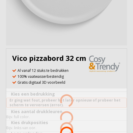
Vico pizzabord 32 cm
Al vanaf 12 stuks te bedrukken
100% vaatwasserbestendig
Gratis digitaal 3D voorbeeld
Kies een bedrukking
Er ging wat fout, probeer het later opnieuw of probeer het
scherm te verversen (error).
Kies aantal drukkleuren
Bijv. full color.
Kies drukposities
Bijv. links van oor.