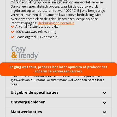
Onze bedrukking op
porselein
gebeurt op ambachtelijke wijze.
Dankzij een specialistisch proces, waarbij de opdruk wordt
ingebrand op temperaturen tot wel 1000 °C. Bij ons ben je altijd
verzekerd van een duurzame en kwalitatieve bedrukking! Meer
over deze techniek en de gebruiksadviezen lees je op onze
informatiepagina:
Bedrukking op Porselein
.
Al vanaf 12 stuks te bedrukken
100% vaatwasserbestendig
Gratis digitaal 3D voorbeeld
Er ging wat fout, probeer het later opnieuw of probeer het
Cosy&Trendy is een Belgisch merk met Europese dimensie. Het
scherm te verversen (error).
werd in 2006 gelanceerd door een bedrijf met 85 jaar ervaring
in de kook- en woonwereld. Het merk biedt trendy porselein en
glaswerk van duurzame kwaliteit maar wel voor een betaalbare
prijs.
Uitgebreide specificaties
Ontwerpsjablonen
Maatwerkopties