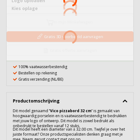
Logo uploaden
Kies oplage
In mijn Winkelwagen
Gratis 3D voorbeeld aanvragen
Gratis offerte aanvragen
100% vaatwasserbestendig
Bestellen op rekening
Gratis verzending (NL/BE)
Productomschrijving
Dit model genaamd
’Vico pizzabord 32 cm’
is gemaakt van
hoogwaardig
porselein
en is vaatwasserbestendig te bedrukken
met jouw logo of ontwerp. Dit model is zowel bedrukt als
onbedrukt te bestellen vanaf 12 stuks.
Dit model heeft een diameter van ± 32.00 cm. Twijfel je over het
juiste formaat? Onze productspecialisten denken graag met je
mee. Neem gerust contact met ons op.