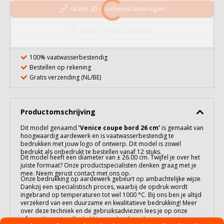
Gratis 3D voorbeeld aanvragen
Gratis offerte aanvragen
100% vaatwasserbestendig
Bestellen op rekening
Gratis verzending (NL/BE)
Productomschrijving
Dit model genaamd
’Venice coupe bord 26 cm’
is gemaakt van
hoogwaardig
aardewerk
en is vaatwasserbestendig te
bedrukken met jouw logo of ontwerp. Dit model is zowel
bedrukt als onbedrukt te bestellen vanaf 12 stuks.
Dit model heeft een diameter van ± 26.00 cm. Twijfel je over het
juiste formaat? Onze productspecialisten denken graag met je
mee. Neem gerust contact met ons op.
Onze bedrukking op
aardewerk
gebeurt op ambachtelijke wijze.
Dankzij een specialistisch proces, waarbij de opdruk wordt
ingebrand op temperaturen tot wel 1000 °C. Bij ons ben je altijd
verzekerd van een duurzame en kwalitatieve bedrukking! Meer
over deze techniek en de gebruiksadviezen lees je op onze
informatiepagina:
Bedrukking op Aardewerk
.