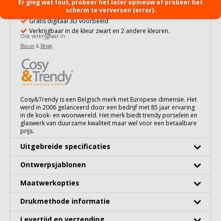
Al vanaf 12 stuks te bedrukken
Er ging wat fout, probeer het later opnieuw of probeer het
scherm te verversen (error).
100% vaatwasserbestendig
Gratis digitaal 3D voorbeeld
Verkrijgbaar in de kleur zwart en 2 andere kleuren.
Ook verkrijgbaar in:
Blauw
&
Beige
.
Cosy&Trendy is een Belgisch merk met Europese dimensie. Het
werd in 2006 gelanceerd door een bedrijf met 85 jaar ervaring
in de kook- en woonwereld. Het merk biedt trendy porselein en
glaswerk van duurzame kwaliteit maar wel voor een betaalbare
prijs.
Uitgebreide specificaties
Ontwerpsjablonen
Maatwerkopties
Drukmethode informatie
Levertijd en verzending