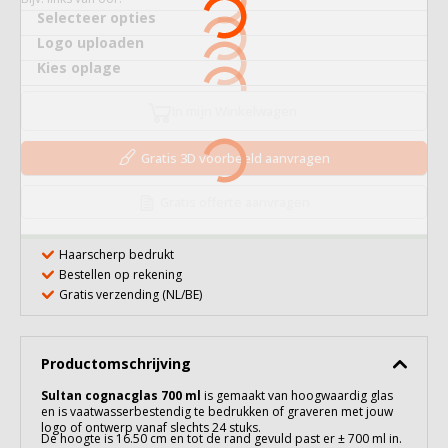
Selecteer opties
Logo uploaden
Kies oplage
In mijn Winkelwagen
Gratis 3D voorbeeld aanvragen
Gratis offerte aanvragen
Haarscherp bedrukt
Bestellen op rekening
Gratis verzending (NL/BE)
Productomschrijving
Sultan cognacglas 700 ml
is gemaakt van hoogwaardig
glas
en is vaatwasserbestendig te bedrukken of graveren met jouw
logo of ontwerp vanaf slechts 24 stuks.
De hoogte is 16.50 cm en tot de rand gevuld past er ± 700 ml in.