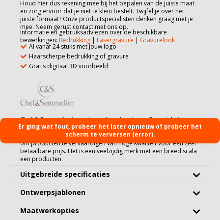
Houd hier dus rekening mee bij het bepalen van de juiste maat
en zorg ervoor dat je niet te klein bestelt. Twijfel je over het
juiste formaat? Onze productspecialisten denken graag met je
mee. Neem gerust contact met ons op.
Informatie en gebruiksadviezen over de beschikbare
bewerkingen:
Bedrukking
|
Lasergravure
|
Gravurelook
Al vanaf 24 stuks met jouw logo
Haarscherpe bedrukking of gravure
Gratis digitaal 3D voorbeeld
Chef & Sommelier is onderdeel van Luminarc. Opgericht in
Er ging wat fout, probeer het later opnieuw of probeer het
Arques in 1948, en nu een van de belangrijkste serviesmerken
scherm te verversen (error).
ter wereld. Met zijn hoge productiecapaciteit is Luminarc in staat
om producten te vervaardigen van hoge kwaliteit voor een zeer
betaalbare prijs. Het is een veelzijdig merk met een breed scala
een producten.
Uitgebreide specificaties
Ontwerpsjablonen
Maatwerkopties