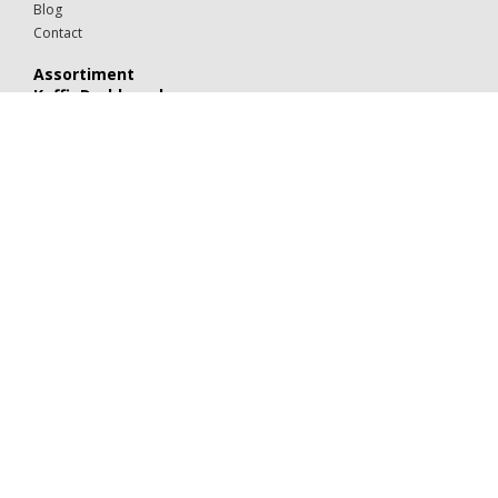
Blog
Contact
Assortiment
KoffieDrukker.nl
Theeglazen
Kop & schotels
Drinkglazen
Mokken & kopjes
Koffiebekers
Borden
Kommen & schaaltjes
Suiker
Koekjes
Chocolaatjes
Alle categorieën
Porselein
Glaswerk
Kartonnen bekers
Suiker & melk
Koek & chocolade