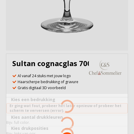
Sultan cognacglas 700 ml
Al vanaf 24 stuks met jouw logo
Haarscherpe bedrukking of gravure
Gratis digitaal 3D voorbeeld
Kies een bedrukking
Er ging wat fout, probeer het later opnieuw of probeer het
scherm te verversen (error).
Kies aantal drukkleuren
Bijv. full color.
Kies drukposities
Bijv. links van oor.