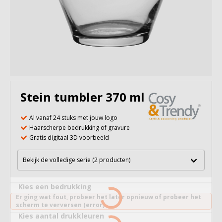
Stein tumbler 370 ml
Al vanaf 24 stuks met jouw logo
Haarscherpe bedrukking of gravure
Gratis digitaal 3D voorbeeld
Bekijk de volledige serie (2 producten)
Kies een bedrukking
Er ging wat fout, probeer het later opnieuw of probeer het
scherm te verversen (error).
Kies aantal drukkleuren