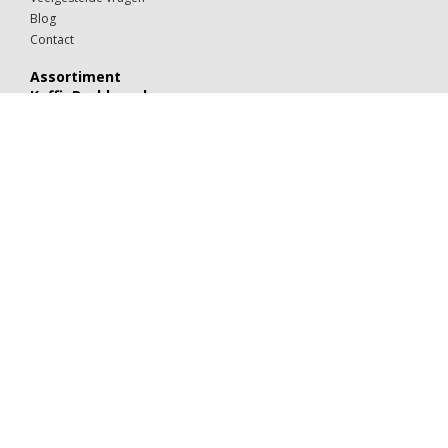
Blog
Contact
Assortiment
KoffieDrukker.nl
Theeglazen
Kop & schotels
Drinkglazen
Mokken & kopjes
Koffiebekers
Borden
Kommen & schaaltjes
Suiker
Koekjes
Chocolaatjes
Alle categorieën
Porselein
Glaswerk
Kartonnen bekers
Suiker & melk
Koek & chocolade