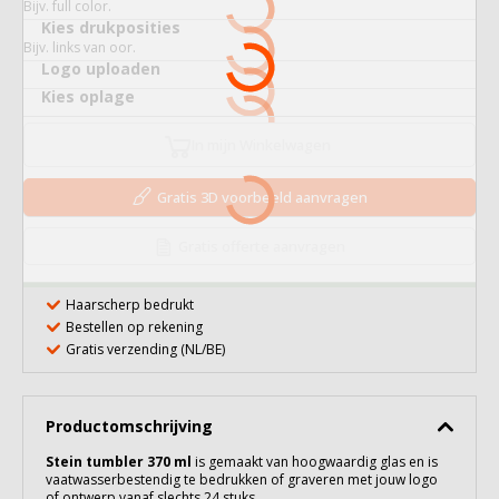
Bijv. full color.
Kies drukposities
Bijv. links van oor.
Logo uploaden
Kies oplage
In mijn Winkelwagen
Gratis 3D voorbeeld aanvragen
Gratis offerte aanvragen
Haarscherp bedrukt
Bestellen op rekening
Gratis verzending (NL/BE)
Productomschrijving
Stein tumbler 370 ml
is gemaakt van hoogwaardig
glas
en is
vaatwasserbestendig te bedrukken of graveren met jouw logo
of ontwerp vanaf slechts 24 stuks.