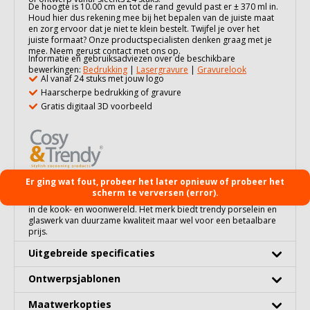
De hoogte is 10.00 cm en tot de rand gevuld past er ± 370 ml in.
Houd hier dus rekening mee bij het bepalen van de juiste maat
en zorg ervoor dat je niet te klein bestelt. Twijfel je over het
juiste formaat? Onze productspecialisten denken graag met je
mee. Neem gerust contact met ons op.
Informatie en gebruiksadviezen over de beschikbare
bewerkingen:
Bedrukking
|
Lasergravure
|
Gravurelook
Al vanaf 24 stuks met jouw logo
Haarscherpe bedrukking of gravure
Gratis digitaal 3D voorbeeld
Er ging wat fout, probeer het later opnieuw of probeer het
Cosy&Trendy is een Belgisch merk met Europese dimensie. Het
scherm te verversen (error).
werd in 2006 gelanceerd door een bedrijf met 85 jaar ervaring
in de kook- en woonwereld. Het merk biedt trendy porselein en
glaswerk van duurzame kwaliteit maar wel voor een betaalbare
prijs.
Uitgebreide specificaties
Ontwerpsjablonen
Maatwerkopties