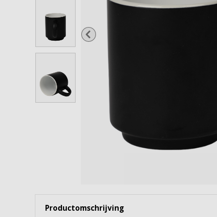
Wijnglazen
Cocktailglazen
Gin Tonicglazen
Borrel- & shotglazen
Waterflessen & karaffen
Snoep- & voorraadpotten
Bekijk alles
Productomschrijving