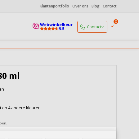
Klantenportfolio
Over ons
Blog
Contact
0
Webwinkelkeur
Contact
9.5
Start een chat
Vandaag
open tot 17.00 uur
+31 (0)85 06 085 19
Vandaag
open tot 17.00 uur
80 ml
info@koffiedrukker.nl
Reactie binnen 4 werkuren
ken
Naar alle contactgegevens
rt en 4 andere kleuren.
roen
.