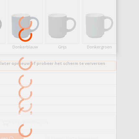
Donkerblauw
Grijs
Donkergroen
 later opnieuw of probeer het scherm te verversen
In mijn Winkelwagen
Gratis offerte aanvragen
ragen