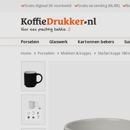
Gratis digitaal 3D voorbeeld
Gratis verzending (NL/BE)
Be
Porselein
Glaswerk
Kartonnen bekers
Su
Kop & schotels
Theeglazen
Koffiebekers
Home
Porselein
Mokken & kopjes
Stefan kopje 180 
Mokken & kopjes
Koffieglazen
IJsbekers
Borden
Latte Macchiatoglazen
Deksels
Bekijk alles
Kommen & schaaltjes
Dubbelwandige glazen
Bekijk alles
Drinkglazen
Kop & schotels
Bierglazen