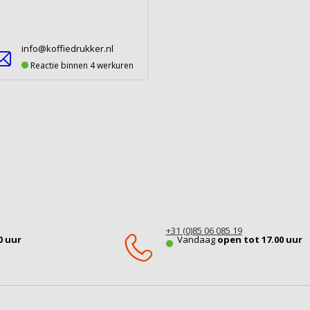
info@koffiedrukker.nl
Reactie binnen 4 werkuren
+31 (0)85 06 085 19
0 uur
Vandaag
open tot 17.00 uur