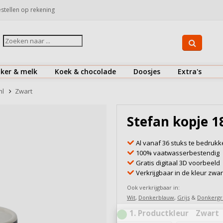
stellen op rekening
iker & melk
Koek & chocolade
Doosjes
Extra's
Suiker
Koekjes
Drinkflessen
ml
Zwart
Koffiemelk & creamer
Chocolaatjes
Herbruikbare koffiebekers
Stefan kopje 1
Bekijk alles
Bekijk alles
Bestek
Al vanaf 36 stuks te bedruk
Doosjes
100% vaatwasserbestendig
Gratis digitaal 3D voorbeeld
Onderzetters
Verkrijgbaar in de kleur zwa
Snoepjes
Ook verkrijgbaar in:
Wit
,
Donkerblauw
,
Grijs
&
Donkerg
Zout & peper
1
Productkleur
Zwart