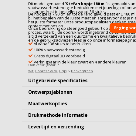
Dit model genaamd
'
Stefan kopje 180 ml
'
is gemaakt va
vaatwasserbestendig te bedrukken met jouw logo of ontwe
als onbedrukt te bestellen vanaf 36 stuks.
De hoogte is 7.90 cm en tot de rand gevuld past er ± 180 m
bij het bepalen van de juiste maat en zorg ervoor dat je niet
het juiste formaat? Onze productspecialisten denken gra
contact met ons op.
Er ging wa
Onze bedrukking op
steengoed
gebeurt op ambachtelijke w
proces, waarbij de opdruk wordt ingebrand op temperaturen
altijd verzekerd van een duurzame en kwalitatieve bedru
en de gebruiksadviezen lees je op onze informatiepagina
Al vanaf 36 stuks te bedrukken
100% vaatwasserbestendig
Gratis digitaal 3D voorbeeld
Verkrijgbaar in de kleur zwart en 4 andere kleuren.
Ook verkrijgbaar in:
Wit
,
Donkerblauw
,
Grijs
&
Donkergroen
.
Uitgebreide specificaties
Ontwerpsjablonen
Maatwerkopties
Drukmethode informatie
Levertijd en verzending