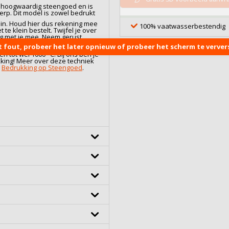
n hoogwaardig
steengoed
en is
rp. Dit model is zowel bedrukt
l in. Houd hier dus rekening mee
100% vaatwasserbestendig
 te klein bestelt. Twijfel je over
ag met je mee. Neem gerust
t fout, probeer het later opnieuw of probeer het scherm te ververs
ijze. Dankzij een specialistisch
 tot wel 1000 °C. Bij ons ben je
kking! Meer over deze techniek
:
Bedrukking op Steengoed
.