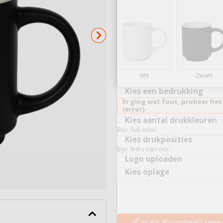
Serveerplankjes
Bekijk alles
Wit
Zwart
Kies een bedrukking
Er ging wat fout, probeer het
(error).
Kies aantal drukkleuren
Bijv. full color.
Kies drukposities
Bijv. links van oor.
Logo uploaden
Kies oplage
Gratis 3D voorbeeld aanv