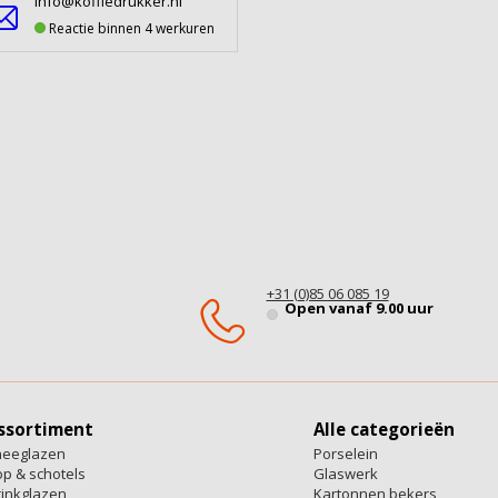
info@koffiedrukker.nl
Reactie binnen 4 werkuren
+31 (0)85 06 085 19
Open vanaf 9.00 uur
ssortiment
Alle categorieën
heeglazen
Porselein
p & schotels
Glaswerk
inkglazen
Kartonnen bekers