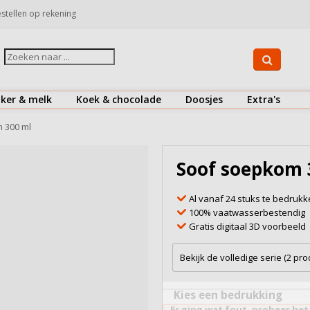
stellen op rekening
iker & melk
Koek & chocolade
Doosjes
Extra's
Suiker
Koekjes
Drinkflessen
 300 ml
Koffiemelk & creamer
Chocolaatjes
Herbruikbare koffiebekers
Soof soepkom 
Bekijk alles
Bekijk alles
Bestek
Al vanaf 24 stuks te bedruk
Doosjes
100% vaatwasserbestendig
Gratis digitaal 3D voorbeeld
Onderzetters
Snoepjes
Bekijk de volledige serie (2 pr
Zout & peper
Kies een bedrukking
Er ging wat fout, probeer het