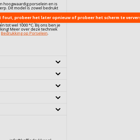
an hoogwaardig
porselein
en is
rp. Dit model is zowel bedrukt
r het juiste formaat? Onze
t fout, probeer het later opnieuw of probeer het scherm te ververs
t contact met ons op.
jze. Dankzij een specialistisch
 tot wel 1000 °C. Bij ons ben je
kking! Meer over deze techniek
:
Bedrukking op Porselein
.