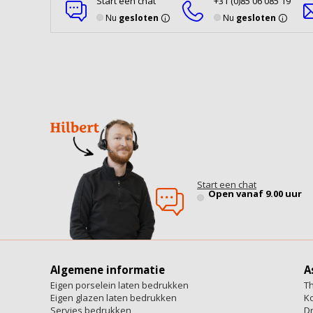
Start een chat
+31 (0)85 06 085 19
Nu
gesloten
Nu
gesloten
Start een chat
Open vanaf 9.00 uur
Algemene informatie
A
Eigen porselein laten bedrukken
T
Eigen glazen laten bedrukken
Ko
Servies bedrukken
Dr