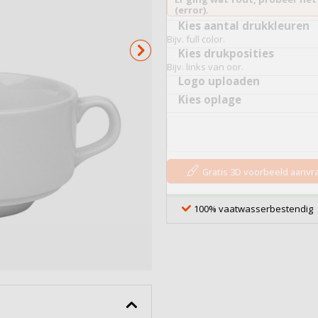
Serveerplankjes
(error).
Kies aantal drukkleuren
Bekijk alles
Bijv. full color.
Kies drukposities
Bijv. links van oor.
Logo uploaden
Kies oplage
Gratis 3D voorbeeld aanv
100% vaatwasserbestendig