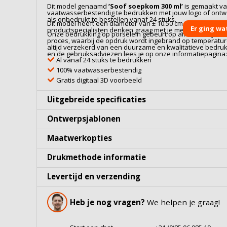
Dit model genaamd
’Soof soepkom 300 ml’
is gemaakt v
vaatwasserbestendig te bedrukken met jouw logo of ontwe
als onbedrukt te bestellen vanaf 24 stuks.
Dit model heeft een diameter van ± 10.50 cm. Twijfel je ove
Er ging wa
productspecialisten denken graag met je mee. Neem gerus
Onze bedrukking op
porselein
gebeurt op ambachtelijke wi
proces, waarbij de opdruk wordt ingebrand op temperaturen
altijd verzekerd van een duurzame en kwalitatieve bedru
en de gebruiksadviezen lees je op onze informatiepagina
Al vanaf 24 stuks te bedrukken
100% vaatwasserbestendig
Gratis digitaal 3D voorbeeld
Uitgebreide specificaties
Ontwerpsjablonen
Maatwerkopties
Drukmethode informatie
Levertijd en verzending
Heb je nog vragen?
We helpen je graag!