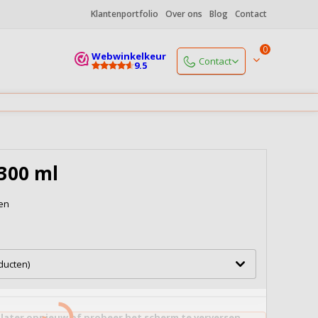
Klantenportfolio
Over ons
Blog
Contact
0
Webwinkelkeur
Contact
9.5
Start een chat
Open vanaf 9.00 uur
+31 (0)85 06 085 19
Open vanaf 9.00 uur
300 ml
info@koffiedrukker.nl
Reactie binnen 4 werkuren
ken
Naar alle contactgegevens
oducten)
 later opnieuw of probeer het scherm te verversen