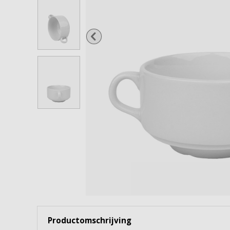
Wijnglazen
Cocktailglazen
Gin Tonicglazen
Borrel- & shotglazen
Waterflessen & karaffen
Snoep- & voorraadpotten
Bekijk alles
Productomschrijving