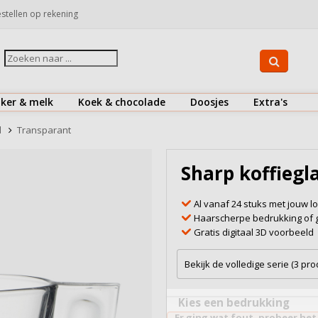
stellen op rekening
iker & melk
Koek & chocolade
Doosjes
Extra's
Suiker
Koekjes
Drinkflessen
l
Transparant
Koffiemelk & creamer
Chocolaatjes
Herbruikbare koffiebekers
Sharp koffiegl
Bekijk alles
Bekijk alles
Bestek
Al vanaf 24 stuks met jouw l
Doosjes
Haarscherpe bedrukking of 
Gratis digitaal 3D voorbeeld
Onderzetters
Snoepjes
Bekijk de volledige serie (3 pr
Zout & peper
Kies een bedrukking
Er ging wat fout, probeer het