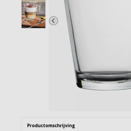
Wijnglazen
Cocktailglazen
Gin Tonicglazen
Borrel- & shotglazen
Waterflessen & karaffen
Snoep- & voorraadpotten
Bekijk alles
Productomschrijving