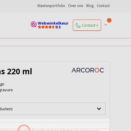
Klantenportfolio
Over ons
Blog
Contact
0
Webwinkelkeur
Contact
9.5
Start een chat
Maandag
open vanaf 9.00 uur
+31 (0)85 06 085 19
Maandag
open vanaf 9.00 uur
as 220 ml
info@koffiedrukker.nl
Reactie binnen 4 werkuren
ogo
gravure
Naar alle contactgegevens
oducten)
 later opnieuw of probeer het scherm te verversen