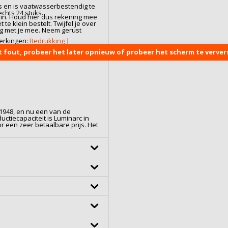
s
en is vaatwasserbestendig te
chts 24 stuks.
l in. Houd hier dus rekening mee
 te klein bestelt. Twijfel je over
ag met je mee. Neem gerust
erkingen:
Bedrukking
|
t fout, probeer het later opnieuw of probeer het scherm te ververs
 1948, en nu een van de
uctiecapaciteit is Luminarc in
r een zeer betaalbare prijs. Het