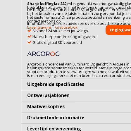
Sharp koffieglas 220 ml
is gemaakt van hoogwaardig
gla
bedrukken of graveren met jouw logo of ontwerp vanaf sle
De hoogte is 8.50 cm en tot de rand gevuld past er ± 220 m
bij het bepalen van de juiste maat en zorg ervoor dat je niet
het juiste formaat? Onze productspecialisten denken gra
contact met ons op.
Informatie en gebruiksadviezen over de beschikbare bew
Lasergravure
|
Gravurelook
Er ging wa
Al vanaf 24 stuks met jouw logo
Haarscherpe bedrukking of gravure
Gratis digitaal 3D voorbeeld
Arcoroc is onderdeel van Luminarc. Opgericht in Arques in
belangrijkste serviesmerken ter wereld. Met zijn hoge prod
staat om producten te vervaardigen van hoge kwaliteit voo
is een veelzijdig merk met een breed scala een producten.
Uitgebreide specificaties
Ontwerpsjablonen
Maatwerkopties
Drukmethode informatie
Levertijd en verzending