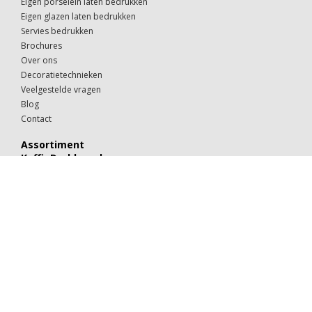
Eigen porselein laten bedrukken
Eigen glazen laten bedrukken
Servies bedrukken
Brochures
Over ons
Decoratietechnieken
Veelgestelde vragen
Blog
Contact
Assortiment
KoffieDrukker.nl
Theeglazen
Kop & schotels
Drinkglazen
Mokken & kopjes
Koffiebekers
Borden
Kommen & schaaltjes
Suiker
Koekjes
Chocolaatjes