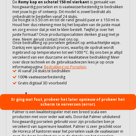
De
Romy kop en schotel 150 ml vierkant
is gemaakt van
hoogwaardig
porselein
en is vaatwasserbestendig te bedrukken
met jouw logo of ontwerp. Dit model is zowel bedrukt als
onbedrukt te bestellen vanaf 24 stuks.
De hoogte is 5.50 cm en tot de rand gevuld past er ± 150 ml in.
Houd hier dus rekening mee bij het bepalen van de juiste maat
en zorg ervoor dat je niet te klein bestelt. Twijfel je over het
juiste formaat? Onze productspecialisten denken graag met je
mee. Neem gerust contact met ons op.
Onze bedrukking op
porselein
gebeurt op ambachtelijke wijze.
Dankzij een specialistisch proces, waarbij de opdruk wordt
ingebrand op temperaturen tot wel 1000 °C. Bij ons ben je altijd
verzekerd van een duurzame en kwalitatieve bedrukking! Meer
over deze techniek en de gebruiksadviezen lees je op onze
informatiepagina:
Bedrukking op Porselein
.
Al vanaf 24 stuks te bedrukken
100% vaatwasserbestendig
Gratis digitaal 3D voorbeeld
Er ging wat fout, probeer het later opnieuw of probeer het
scherm te verversen (error).
Palmer is een kwaliteitsspeler met een breed scala een
producten met voor ieder wat wils. Doordat Palmer uitsluitend
hoogwaardig porselein gebruikt voor zijn producten ben je
verzekerd van superieure kwaliteit. Palmer is zeer geschikt voor
de Horeca of kantoren waar het porselein vaak de vaatwasser in