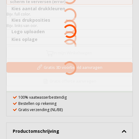
scherm te verversen (error).
Kies aantal drukkleuren
Bijv. full color.
Kies drukposities
Bijv. links van oor.
Logo uploaden
Kies oplage
In mijn Winkelwagen
Gratis 3D voorbeeld aanvragen
Gratis offerte aanvragen
100% vaatwasserbestendig
Bestellen op rekening
Gratis verzending (NL/BE)
Productomschrijving