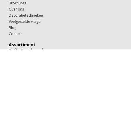
Brochures
Over ons
Decoratietechnieken
Veelgestelde vragen
Blog
Contact
Assortiment
KoffieDrukker.nl
Theeglazen
Kop & schotels
Drinkglazen
Mokken & kopjes
Koffiebekers
Borden
Kommen & schaaltjes
Suiker
Koekjes
Chocolaatjes
Alle categorieën
Porselein