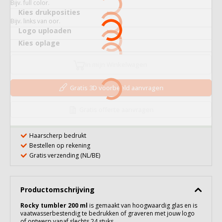
Bijv. full color.
Kies drukposities
Bijv. links van oor.
Logo uploaden
Kies oplage
In mijn Winkelwagen
Gratis 3D voorbeeld aanvragen
Gratis offerte aanvragen
Haarscherp bedrukt
Bestellen op rekening
Gratis verzending (NL/BE)
Productomschrijving
Rocky tumbler 200 ml
is gemaakt van hoogwaardig
glas
en is
vaatwasserbestendig te bedrukken of graveren met jouw logo
of ontwerp vanaf slechts 24 stuks.