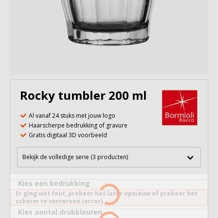
Rocky tumbler 200 ml
Al vanaf 24 stuks met jouw logo
Haarscherpe bedrukking of gravure
Gratis digitaal 3D voorbeeld
Bekijk de volledige serie (3 producten)
Kies een bedrukking
Er ging wat fout, probeer het later opnieuw of probeer het
scherm te verversen (error).
Kies aantal drukkleuren