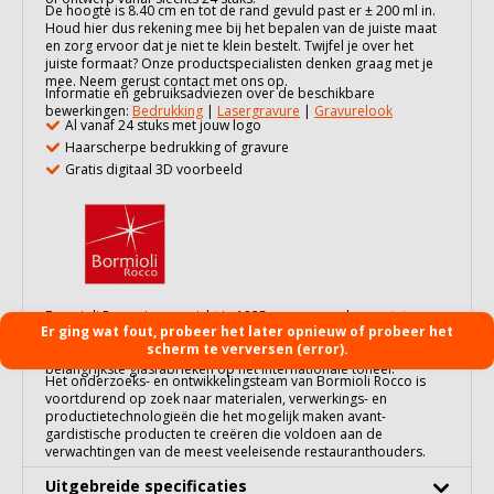
De hoogte is 8.40 cm en tot de rand gevuld past er ± 200 ml in.
Houd hier dus rekening mee bij het bepalen van de juiste maat
en zorg ervoor dat je niet te klein bestelt. Twijfel je over het
juiste formaat? Onze productspecialisten denken graag met je
mee. Neem gerust contact met ons op.
Informatie en gebruiksadviezen over de beschikbare
bewerkingen:
Bedrukking
|
Lasergravure
|
Gravurelook
Al vanaf 24 stuks met jouw logo
Haarscherpe bedrukking of gravure
Gratis digitaal 3D voorbeeld
Bormioli Rocco is opgericht in 1825 en een van de grootste
Er ging wat fout, probeer het later opnieuw of probeer het
spelers ter wereld van glasproducten. Het Italiaanse merk staat
scherm te verversen (error).
bekend om zijn hoogwaardige kwaliteit is een van de
belangrijkste glasfabrieken op het internationale toneel.
Het onderzoeks- en ontwikkelingsteam van Bormioli Rocco is
voortdurend op zoek naar materialen, verwerkings- en
productietechnologieën die het mogelijk maken avant-
gardistische producten te creëren die voldoen aan de
verwachtingen van de meest veeleisende restauranthouders.
Uitgebreide specificaties