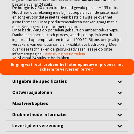
bestellen vanaf 24 stuks.
De hoogte is 7.50 cm en tot de rand gevuld past er ± 135 ml in.
Houd hier dus rekening mee bij het bepalen van de juiste maat
en zorg ervoor dat je niet te klein bestelt. Twijfel je over het
juiste formaat? Onze productspecialisten denken graag met je
mee. Neem gerust contact met ons op.
Onze bedrukking op
porselein
gebeurt op ambachtelijke wijze.
Dankzij een specialistisch proces, waarbij de opdruk wordt
ingebrand op temperaturen tot wel 1000 °C. Bij ons ben je altijd
verzekerd van een duurzame en kwalitatieve bedrukking! Meer
over deze techniek en de gebruiksadviezen lees je op onze
informatiepagina:
Bedrukking op Porselein
.
Al vanaf 24 stuks te bedrukken
100% vaatwasserbestendig
Er ging wat fout, probeer het later opnieuw of probeer het
scherm te verversen (error).
Gratis digitaal 3D voorbeeld
Uitgebreide specificaties
Ontwerpsjablonen
Maatwerkopties
Drukmethode informatie
Levertijd en verzending