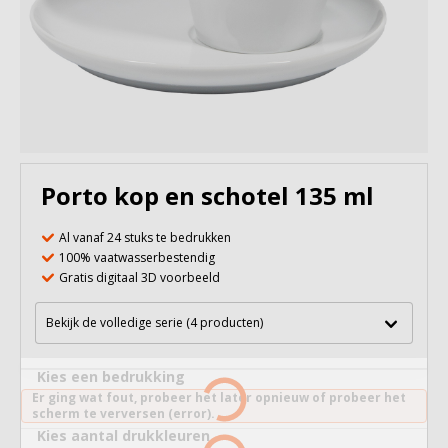
Porto kop en schotel 135 ml
Al vanaf 24 stuks te bedrukken
100% vaatwasserbestendig
Gratis digitaal 3D voorbeeld
Bekijk de volledige serie (4 producten)
Kies een bedrukking
Er ging wat fout, probeer het later opnieuw of probeer het
scherm te verversen (error).
Kies aantal drukkleuren