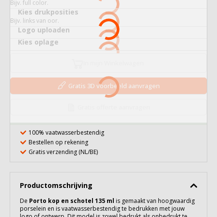
Bijv. full color.
Kies drukposities
Bijv. links van oor.
Logo uploaden
Kies oplage
In mijn Winkelwagen
Gratis 3D voorbeeld aanvragen
Gratis offerte aanvragen
100% vaatwasserbestendig
Bestellen op rekening
Gratis verzending (NL/BE)
Productomschrijving
De
Porto kop en schotel 135 ml
is gemaakt van hoogwaardig
porselein
en is vaatwasserbestendig te bedrukken met jouw
logo of ontwerp. Dit model is zowel bedrukt als onbedrukt te