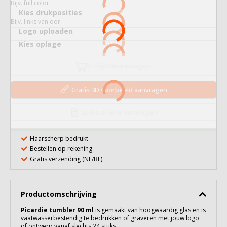
Bijv. full color.
Kies drukposities
Bijv. links van oor.
Logo uploaden
Kies oplage
In mijn Winkelwagen
Gratis 3D voorbeeld aanvragen
Gratis offerte aanvragen
Haarscherp bedrukt
Bestellen op rekening
Gratis verzending (NL/BE)
Productomschrijving
Picardie tumbler 90 ml
is gemaakt van hoogwaardig
glas
en is
vaatwasserbestendig te bedrukken of graveren met jouw logo
of ontwerp vanaf slechts 24 stuks.