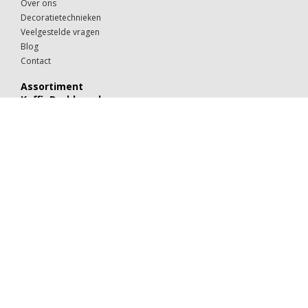
Over ons
Decoratietechnieken
Veelgestelde vragen
Blog
Contact
Assortiment
KoffieDrukker.nl
Theeglazen
Kop & schotels
Drinkglazen
Mokken & kopjes
Koffiebekers
Borden
Kommen & schaaltjes
Suiker
Koekjes
Chocolaatjes
Alle categorieën
Porselein
Glaswerk