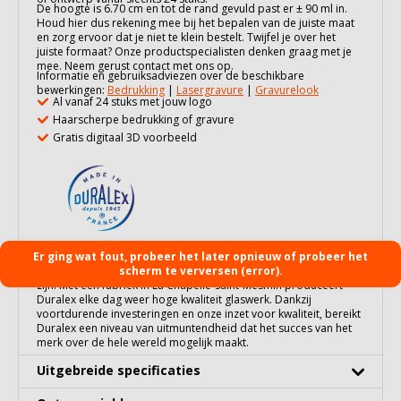
De hoogte is 6.70 cm en tot de rand gevuld past er ± 90 ml in.
Houd hier dus rekening mee bij het bepalen van de juiste maat
en zorg ervoor dat je niet te klein bestelt. Twijfel je over het
juiste formaat? Onze productspecialisten denken graag met je
mee. Neem gerust contact met ons op.
Informatie en gebruiksadviezen over de beschikbare
bewerkingen:
Bedrukking
|
Lasergravure
|
Gravurelook
Al vanaf 24 stuks met jouw logo
Haarscherpe bedrukking of gravure
Gratis digitaal 3D voorbeeld
Er ging wat fout, probeer het later opnieuw of probeer het
Sinds 1945 is Duralex een pionier in de technologie van het
produceren van glaswerk, een proces waarin zij gespecialiseerd
scherm te verversen (error).
zijn. Met een fabriek in La Chapelle-Saint-Mesmin produceert
Duralex elke dag weer hoge kwaliteit glaswerk. Dankzij
voortdurende investeringen en onze inzet voor kwaliteit, bereikt
Duralex een niveau van uitmuntendheid dat het succes van het
merk over de hele wereld mogelijk maakt.
Uitgebreide specificaties