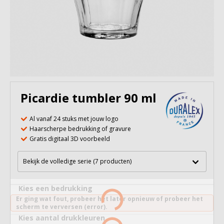
Picardie tumbler 90 ml
Al vanaf 24 stuks met jouw logo
Haarscherpe bedrukking of gravure
Gratis digitaal 3D voorbeeld
Bekijk de volledige serie (7 producten)
Kies een bedrukking
Er ging wat fout, probeer het later opnieuw of probeer het
scherm te verversen (error).
Kies aantal drukkleuren