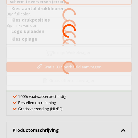
scherm te verversen (error).
Kies aantal drukkleuren
Bijv. full color.
Kies drukposities
Bijv. links van oor.
Logo uploaden
Kies oplage
In mijn Winkelwagen
Gratis 3D voorbeeld aanvragen
Gratis offerte aanvragen
100% vaatwasserbestendig
Bestellen op rekening
Gratis verzending (NL/BE)
Productomschrijving