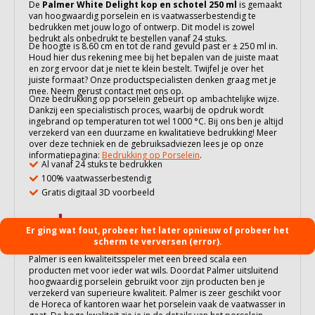
De
Palmer White Delight kop en schotel 250 ml
is gemaakt
van hoogwaardig
porselein
en is vaatwasserbestendig te
bedrukken met jouw logo of ontwerp. Dit model is zowel
bedrukt als onbedrukt te bestellen vanaf 24 stuks.
De hoogte is 8.60 cm en tot de rand gevuld past er ± 250 ml in.
Houd hier dus rekening mee bij het bepalen van de juiste maat
en zorg ervoor dat je niet te klein bestelt. Twijfel je over het
juiste formaat? Onze productspecialisten denken graag met je
mee. Neem gerust contact met ons op.
Onze bedrukking op
porselein
gebeurt op ambachtelijke wijze.
Dankzij een specialistisch proces, waarbij de opdruk wordt
ingebrand op temperaturen tot wel 1000 °C. Bij ons ben je altijd
verzekerd van een duurzame en kwalitatieve bedrukking! Meer
over deze techniek en de gebruiksadviezen lees je op onze
informatiepagina:
Bedrukking op Porselein
.
Al vanaf 24 stuks te bedrukken
100% vaatwasserbestendig
Gratis digitaal 3D voorbeeld
Er ging wat fout, probeer het later opnieuw of probeer het
scherm te verversen (error).
Palmer is een kwaliteitsspeler met een breed scala een
producten met voor ieder wat wils. Doordat Palmer uitsluitend
hoogwaardig porselein gebruikt voor zijn producten ben je
verzekerd van superieure kwaliteit. Palmer is zeer geschikt voor
de Horeca of kantoren waar het porselein vaak de vaatwasser in