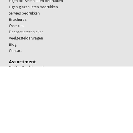
Eigen porselein laten bedrukken
Eigen glazen laten bedrukken
Servies bedrukken
Brochures
Over ons
Decoratietechnieken
Veelgestelde vragen
Blog
Contact
Assortiment
KoffieDrukker.nl
Theeglazen
Kop & schotels
Drinkglazen
Mokken & kopjes
Koffiebekers
Borden
Kommen & schaaltjes
Suiker
Koekjes
Chocolaatjes