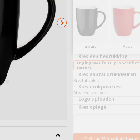
Serveerplankjes
Bekijk alles
Zwart
Rood
Kies een bedrukking
Er ging wat fout, probeer het
(error).
Kies aantal drukkleuren
Bijv. full color.
Kies drukposities
Bijv. links van oor.
Logo uploaden
Kies oplage
Gratis 3D voorbeeld aanv