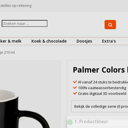
stellen op rekening
iker & melk
Koek & chocolade
Doosjes
Extra's
Suiker
Koekjes
Drinkflessen
je 210 ml
Koffiemelk & creamer
Chocolaatjes
Herbruikbare koffiebekers
Palmer Colors 
Bekijk alles
Bekijk alles
Bestek
Al vanaf 24 stuks te bedruk
Doosjes
100% vaatwasserbestendig
Gratis digitaal 3D voorbeeld
Onderzetters
Snoepjes
Bekijk de volledige serie (6 pr
Zout & peper
1
Productkleur