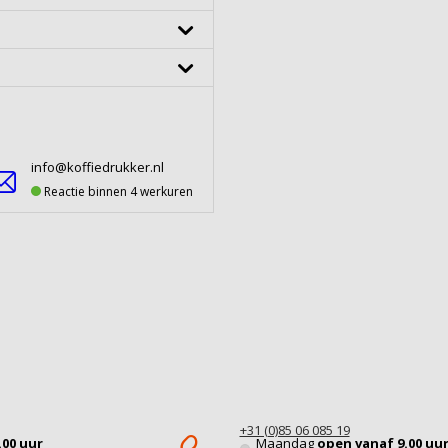
info@koffiedrukker.nl
Reactie binnen 4 werkuren
+31 (0)85 06 085 19
.00 uur
Maandag
open vanaf 9.00 uu