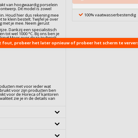
akt van hoogwaardig
porselein
ontwerp. Dit model is zowel
100% vaatwasserbestendig
l in. Houd hier dus rekening mee
 te klein bestelt. Twijfel je over
ag met je mee. Neem gerust
jze. Dankzij een specialistisch
 tot wel 1000 °C. Bij ons ben je
kking! Meer over deze techniek
:
Bedrukking op Porselein
.
t fout, probeer het later opnieuw of probeer het scherm te ververs
roducten met voor ieder wat
bruikt voor zijn producten ben
chikt voor de Horeca of kantoren
iteit zie je in de details van