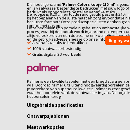
Dit model genaamd
'
Palmer Colors kopje 210 ml
'
is gema
en is vaatwasserbestendig te bedrukken met jouw logo of 
bedrukt als onbedrukt te bestellen vanaf 24 stuks.
De hoogte is 9.20 cm en tot de rand gevuld past er ± 210 m
bij het bepalen van de juiste maat en zorg ervoor dat je niet
het juiste formaat? Onze productspecialisten denken gra
contact met ons op.
Onze bedrukking op
porselein
gebeurt op ambachtelijke wi
proces, waarbij de opdruk wordt ingebrand op temperaturen
altijd verzekerd van een duurzame en kwalitatieve bedru
en de gebruiksadviezen lees je op onze informatiepagina
Er ging wa
Al vanaf 24 stuks te bedrukken
100% vaatwasserbestendig
Gratis digitaal 3D voorbeeld
Palmer is een kwaliteitsspeler met een breed scala een p
wils. Doordat Palmer uitsluitend hoogwaardig porselein ge
je verzekerd van superieure kwaliteit. Palmer is zeer ges
waar het porselein vaak de vaatwasser in gaat. De hoge kwal
het porselein terug.
Uitgebreide specificaties
Ontwerpsjablonen
Maatwerkopties