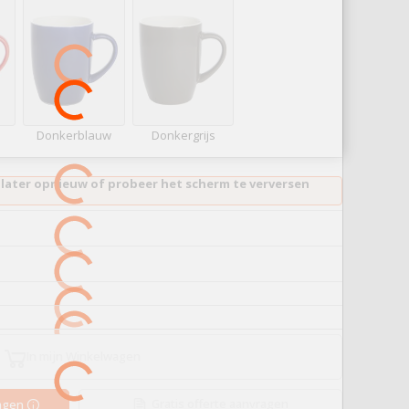
Donkerblauw
Donkergrijs
 later opnieuw of probeer het scherm te verversen
In mijn Winkelwagen
Gratis offerte aanvragen
ragen