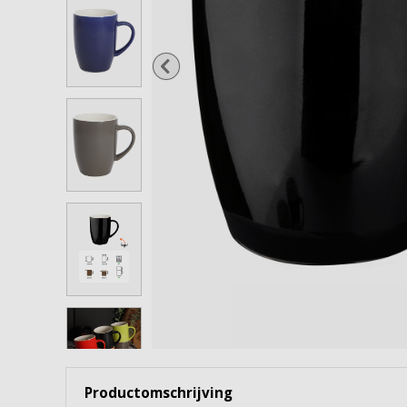
Wijnglazen
Cocktailglazen
Gin Tonicglazen
Borrel- & shotglazen
Waterflessen & karaffen
Snoep- & voorraadpotten
Bekijk alles
Productomschrijving