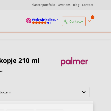
Klantenportfolio
Over ons
Blog
Contact
0
Webwinkelkeur
Contact
9.5
Start een chat
Maandag
open vanaf 9.00 uur
+31 (0)85 06 085 19
Maandag
open vanaf 9.00 uur
kopje 210 ml
info@koffiedrukker.nl
Reactie binnen 4 werkuren
ken
Naar alle contactgegevens
oducten)