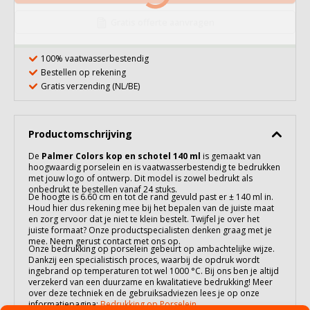
Gratis offerte aanvragen
100% vaatwasserbestendig
Bestellen op rekening
Gratis verzending (NL/BE)
Productomschrijving
De
Palmer Colors kop en schotel 140 ml
is gemaakt van
hoogwaardig
porselein
en is vaatwasserbestendig te bedrukken
met jouw logo of ontwerp. Dit model is zowel bedrukt als
onbedrukt te bestellen vanaf 24 stuks.
De hoogte is 6.60 cm en tot de rand gevuld past er ± 140 ml in.
Houd hier dus rekening mee bij het bepalen van de juiste maat
en zorg ervoor dat je niet te klein bestelt. Twijfel je over het
juiste formaat? Onze productspecialisten denken graag met je
mee. Neem gerust contact met ons op.
Onze bedrukking op
porselein
gebeurt op ambachtelijke wijze.
Dankzij een specialistisch proces, waarbij de opdruk wordt
ingebrand op temperaturen tot wel 1000 °C. Bij ons ben je altijd
verzekerd van een duurzame en kwalitatieve bedrukking! Meer
over deze techniek en de gebruiksadviezen lees je op onze
informatiepagina:
Bedrukking op Porselein
.