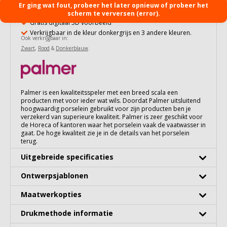
Al vanaf 24 stuks te bedrukken
Er ging wat fout, probeer het later opnieuw of probeer het
100% vaatwasserbestendig
scherm te verversen (error).
Gratis digitaal 3D voorbeeld
Verkrijgbaar in de kleur donkergrijs en 3 andere kleuren.
Ook verkrijgbaar in:
Zwart
,
Rood
&
Donkerblauw
.
Palmer is een kwaliteitsspeler met een breed scala een
producten met voor ieder wat wils. Doordat Palmer uitsluitend
hoogwaardig porselein gebruikt voor zijn producten ben je
verzekerd van superieure kwaliteit. Palmer is zeer geschikt voor
de Horeca of kantoren waar het porselein vaak de vaatwasser in
gaat. De hoge kwaliteit zie je in de details van het porselein
terug.
Uitgebreide specificaties
Ontwerpsjablonen
Maatwerkopties
Drukmethode informatie