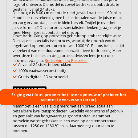
logo of ontwerp. Dit model is zowel bedrukt als onbedrukt te
bestellen vanaf 24 stuks.
De hoogte is 8.00 cm en tot de rand gevuld past er ± 190 ml in.
Houd hier dus rekening mee bij het bepalen van de juiste maat
en zorg ervoor dat je niet te klein bestelt. Twijfel je over het
juiste formaat? Onze productspecialisten denken graag met je
mee. Neem gerust contact met ons op.
Onze bedrukking op
porselein
gebeurt op ambachtelijke wijze.
Dankzij een specialistisch proces, waarbij de opdruk wordt
ingebrand op temperaturen tot wel 1000 °C. Bij ons ben je altijd
verzekerd van een duurzame en kwalitatieve bedrukking! Meer
over deze techniek en de gebruiksadviezen lees je op onze
informatiepagina:
Bedrukking op Porselein
.
Al vanaf 24 stuks te bedrukken
100% vaatwasserbestendig
Gratis digitaal 3D voorbeeld
Er ging wat fout, probeer het later opnieuw of probeer het
scherm te verversen (error).
Mammoet is een veelzijdig merk met een breed scala aan
betaalbare kwaliteitsproducten. Geschikt voor intensief gebruik
en gemaakt van hoogwaardige grondstoffen. Mammoet
porselein wordt gebakken in een oven op een temperatuur
tussen de 1250 en 1380 ℃ en is daarmee erg duurzaam te
noemen.