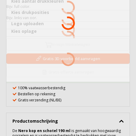
Kies aantal drukkleuren
Bijv. full color.
Kies drukposities
Bijv. links van oor.
Logo uploaden
Kies oplage
In mijn Winkelwagen
Gratis 3D voorbeeld aanvragen
Gratis offerte aanvragen
100% vaatwasserbestendig
Bestellen op rekening
Gratis verzending (NL/BE)
Productomschrijving
De
Nero kop en schotel 190 ml
is gemaakt van hoogwaardig
porselein
en is vaatwasserbestendig te bedrukken met jouw