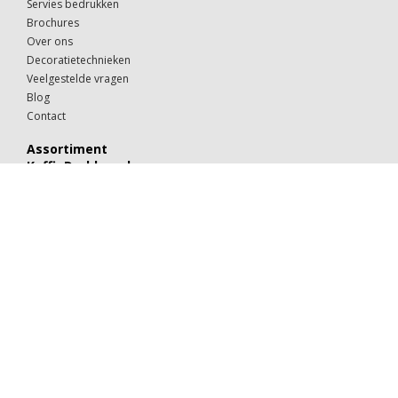
Servies bedrukken
Brochures
Over ons
Decoratietechnieken
Veelgestelde vragen
Blog
Contact
Assortiment
KoffieDrukker.nl
Theeglazen
Kop & schotels
Drinkglazen
Mokken & kopjes
Koffiebekers
Borden
Kommen & schaaltjes
Suiker
Koekjes
Chocolaatjes
Alle categorieën