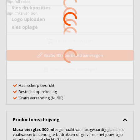
Bijv. full color.
Kies drukposities
Bijv. links van oor.
Logo uploaden
Kies oplage
In mijn Winkelwagen
Gratis 3D voorbeeld aanvragen
Gratis offerte aanvragen
Haarscherp bedrukt
Bestellen op rekening
Gratis verzending (NL/BE)
Productomschrijving
Musa bierglas 300 ml
is gemaakt van hoogwaardig
glas
en is
vaatwasserbestendig te bedrukken of graveren met jouw logo
of ontwerp vanaf slechts 24 stuks.