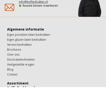
info@koffiedrukker.nl
Reactie binnen 4 werkuren
Algemene informatie
Eigen porselein laten bedrukken
Eigen glazen laten bedrukken
Servies bedrukken
Brochures
Over ons
Decoratietechnieken
Veelgestelde vragen
Blog
Contact
Assortiment
KoffieDrukker.nl
Theeglazen
Kop & schotels
Drinkglazen