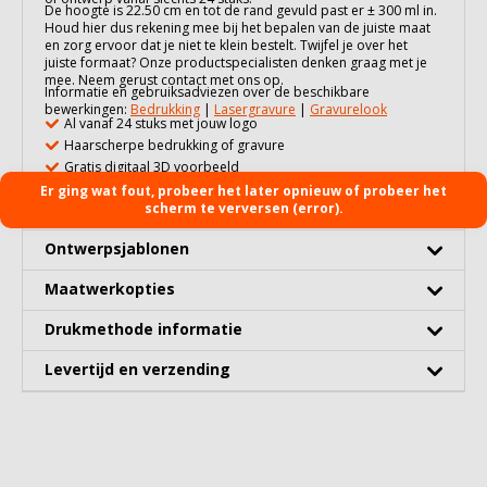
De hoogte is 22.50 cm en tot de rand gevuld past er ± 300 ml in.
Houd hier dus rekening mee bij het bepalen van de juiste maat
en zorg ervoor dat je niet te klein bestelt. Twijfel je over het
juiste formaat? Onze productspecialisten denken graag met je
mee. Neem gerust contact met ons op.
Informatie en gebruiksadviezen over de beschikbare
bewerkingen:
Bedrukking
|
Lasergravure
|
Gravurelook
Al vanaf 24 stuks met jouw logo
Haarscherpe bedrukking of gravure
Gratis digitaal 3D voorbeeld
Er ging wat fout, probeer het later opnieuw of probeer het
Uitgebreide specificaties
scherm te verversen (error).
Ontwerpsjablonen
Maatwerkopties
Drukmethode informatie
Levertijd en verzending