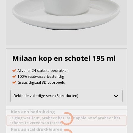
Milaan kop en schotel 195 ml
Al vanaf 24 stuks te bedrukken
100% vaatwasserbestendig
Gratis digitaal 3D voorbeeld
Bekijk de volledige serie (6 producten)
Kies een bedrukking
Er ging wat fout, probeer het later opnieuw of probeer het
scherm te verversen (error).
Kies aantal drukkleuren