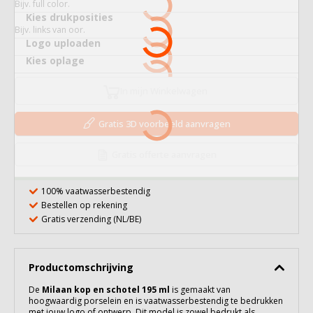
Bijv. full color.
Kies drukposities
Bijv. links van oor.
Logo uploaden
Kies oplage
In mijn Winkelwagen
Gratis 3D voorbeeld aanvragen
Gratis offerte aanvragen
100% vaatwasserbestendig
Bestellen op rekening
Gratis verzending (NL/BE)
Productomschrijving
De
Milaan kop en schotel 195 ml
is gemaakt van
hoogwaardig
porselein
en is vaatwasserbestendig te bedrukken
met jouw logo of ontwerp. Dit model is zowel bedrukt als