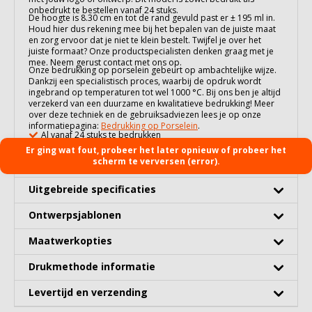
onbedrukt te bestellen vanaf 24 stuks.
De hoogte is 8.30 cm en tot de rand gevuld past er ± 195 ml in.
Houd hier dus rekening mee bij het bepalen van de juiste maat
en zorg ervoor dat je niet te klein bestelt. Twijfel je over het
juiste formaat? Onze productspecialisten denken graag met je
mee. Neem gerust contact met ons op.
Onze bedrukking op
porselein
gebeurt op ambachtelijke wijze.
Dankzij een specialistisch proces, waarbij de opdruk wordt
ingebrand op temperaturen tot wel 1000 °C. Bij ons ben je altijd
verzekerd van een duurzame en kwalitatieve bedrukking! Meer
over deze techniek en de gebruiksadviezen lees je op onze
informatiepagina:
Bedrukking op Porselein
.
Al vanaf 24 stuks te bedrukken
100% vaatwasserbestendig
Er ging wat fout, probeer het later opnieuw of probeer het
scherm te verversen (error).
Gratis digitaal 3D voorbeeld
Uitgebreide specificaties
Ontwerpsjablonen
Maatwerkopties
Drukmethode informatie
Levertijd en verzending