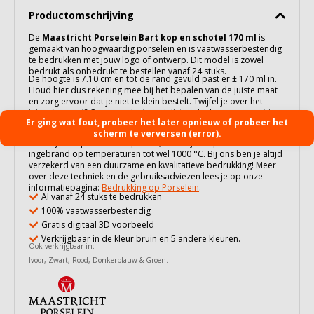
Productomschrijving
De
Maastricht Porselein Bart kop en schotel 170 ml
is
gemaakt van hoogwaardig
porselein
en is vaatwasserbestendig
te bedrukken met jouw logo of ontwerp. Dit model is zowel
bedrukt als onbedrukt te bestellen vanaf 24 stuks.
De hoogte is 7.10 cm en tot de rand gevuld past er ± 170 ml in.
Houd hier dus rekening mee bij het bepalen van de juiste maat
en zorg ervoor dat je niet te klein bestelt. Twijfel je over het
juiste formaat? Onze productspecialisten denken graag met je
Er ging wat fout, probeer het later opnieuw of probeer het
mee. Neem gerust contact met ons op.
Onze bedrukking op
porselein
gebeurt op ambachtelijke wijze.
scherm te verversen (error).
Dankzij een specialistisch proces, waarbij de opdruk wordt
ingebrand op temperaturen tot wel 1000 °C. Bij ons ben je altijd
verzekerd van een duurzame en kwalitatieve bedrukking! Meer
over deze techniek en de gebruiksadviezen lees je op onze
informatiepagina:
Bedrukking op Porselein
.
Al vanaf 24 stuks te bedrukken
100% vaatwasserbestendig
Gratis digitaal 3D voorbeeld
Verkrijgbaar in de kleur bruin en 5 andere kleuren.
Ook verkrijgbaar in:
Ivoor
,
Zwart
,
Rood
,
Donkerblauw
&
Groen
.