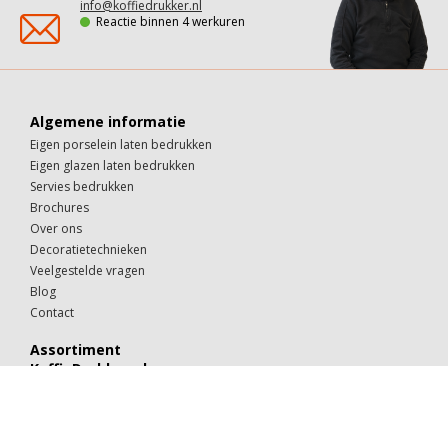
info@koffiedrukker.nl
Reactie binnen 4 werkuren
Algemene informatie
Eigen porselein laten bedrukken
Eigen glazen laten bedrukken
Servies bedrukken
Brochures
Over ons
Decoratietechnieken
Veelgestelde vragen
Blog
Contact
Assortiment
KoffieDrukker.nl
Theeglazen
Kop & schotels
Drinkglazen