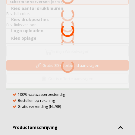
scherm te verversen (error).
Kies aantal drukkleuren
Bijv. full color.
Kies drukposities
Bijv. links van oor.
Logo uploaden
Kies oplage
In mijn Winkelwagen
Gratis 3D voorbeeld aanvragen
Gratis offerte aanvragen
100% vaatwasserbestendig
Bestellen op rekening
Gratis verzending (NL/BE)
Productomschrijving