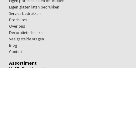
Eigen porselein laten bedrukken
Eigen glazen laten bedrukken
Servies bedrukken
Brochures
Over ons
Decoratietechnieken
Veelgestelde vragen
Blog
Contact
Assortiment
KoffieDrukker.nl
Theeglazen
Kop & schotels
Drinkglazen
Mokken & kopjes
Koffiebekers
Borden
Kommen & schaaltjes
Suiker
Koekjes
Chocolaatjes