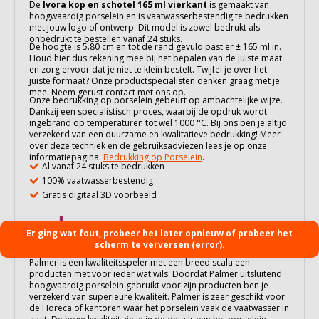
De
Ivora kop en schotel 165 ml vierkant
is gemaakt van
hoogwaardig
porselein
en is vaatwasserbestendig te bedrukken
met jouw logo of ontwerp. Dit model is zowel bedrukt als
onbedrukt te bestellen vanaf 24 stuks.
De hoogte is 5.80 cm en tot de rand gevuld past er ± 165 ml in.
Houd hier dus rekening mee bij het bepalen van de juiste maat
en zorg ervoor dat je niet te klein bestelt. Twijfel je over het
juiste formaat? Onze productspecialisten denken graag met je
mee. Neem gerust contact met ons op.
Onze bedrukking op
porselein
gebeurt op ambachtelijke wijze.
Dankzij een specialistisch proces, waarbij de opdruk wordt
ingebrand op temperaturen tot wel 1000 °C. Bij ons ben je altijd
verzekerd van een duurzame en kwalitatieve bedrukking! Meer
over deze techniek en de gebruiksadviezen lees je op onze
informatiepagina:
Bedrukking op Porselein
.
Al vanaf 24 stuks te bedrukken
100% vaatwasserbestendig
Gratis digitaal 3D voorbeeld
Er ging wat fout, probeer het later opnieuw of probeer het
scherm te verversen (error).
Palmer is een kwaliteitsspeler met een breed scala een
producten met voor ieder wat wils. Doordat Palmer uitsluitend
hoogwaardig porselein gebruikt voor zijn producten ben je
verzekerd van superieure kwaliteit. Palmer is zeer geschikt voor
de Horeca of kantoren waar het porselein vaak de vaatwasser in