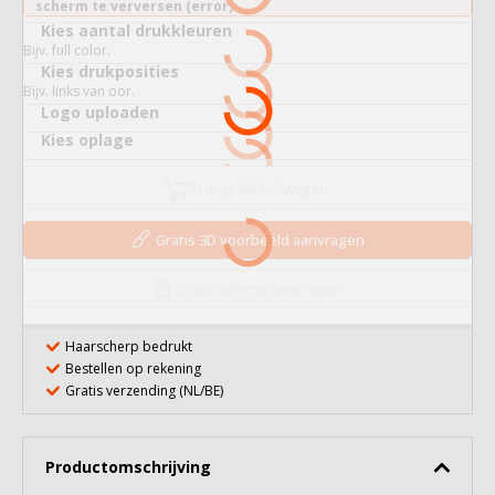
scherm te verversen (error).
Kies aantal drukkleuren
Bijv. full color.
Kies drukposities
Bijv. links van oor.
Logo uploaden
Kies oplage
In mijn Winkelwagen
Gratis 3D voorbeeld aanvragen
Gratis offerte aanvragen
Haarscherp bedrukt
Bestellen op rekening
Gratis verzending (NL/BE)
Productomschrijving