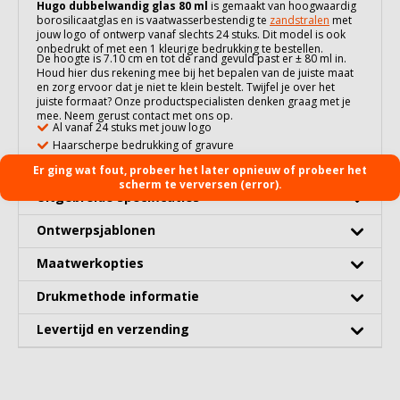
Hugo dubbelwandig glas 80 ml
is gemaakt van hoogwaardig
borosilicaatglas
en is vaatwasserbestendig te
zandstralen
met
jouw logo of ontwerp vanaf slechts 24 stuks. Dit model is ook
onbedrukt of met een 1 kleurige bedrukking te bestellen.
De hoogte is 7.10 cm en tot de rand gevuld past er ± 80 ml in.
Houd hier dus rekening mee bij het bepalen van de juiste maat
en zorg ervoor dat je niet te klein bestelt. Twijfel je over het
juiste formaat? Onze productspecialisten denken graag met je
mee. Neem gerust contact met ons op.
Al vanaf 24 stuks met jouw logo
Haarscherpe bedrukking of gravure
Gratis digitaal 3D voorbeeld
Er ging wat fout, probeer het later opnieuw of probeer het
scherm te verversen (error).
Uitgebreide specificaties
Ontwerpsjablonen
Maatwerkopties
Drukmethode informatie
Levertijd en verzending