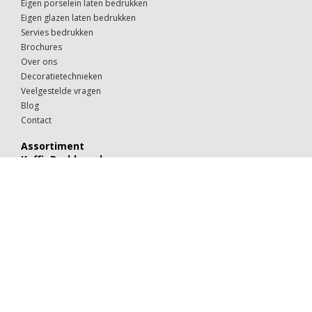
Eigen porselein laten bedrukken
Eigen glazen laten bedrukken
Servies bedrukken
Brochures
Over ons
Decoratietechnieken
Veelgestelde vragen
Blog
Contact
Assortiment
KoffieDrukker.nl
Theeglazen
Kop & schotels
Drinkglazen
Mokken & kopjes
Koffiebekers
Borden
Kommen & schaaltjes
Suiker
Koekjes
Chocolaatjes