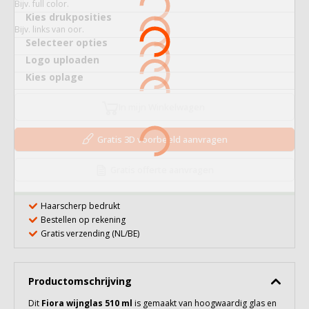
Bijv. full color.
Kies drukposities
Bijv. links van oor.
Selecteer opties
Logo uploaden
Kies oplage
In mijn Winkelwagen
Gratis 3D voorbeeld aanvragen
Gratis offerte aanvragen
Haarscherp bedrukt
Bestellen op rekening
Gratis verzending (NL/BE)
Productomschrijving
Dit
Fiora wijnglas 510 ml
is gemaakt van hoogwaardig
glas
en