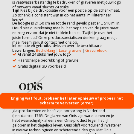
is vaatwasserbestendig te bedrukken of graveren met jouw logo
of ontwerp vanaf slechts 24 stuks.
Tip!
Kies bij de drukpositie voor een positie op de schenkmaat.
Zo schenk je consistent wijn in op het aantal milliliters naar
keuze!
De hoogte is 21.50 cm en tot de rand gevuld past er ± 510 ml in.
Houd hier dus rekening mee bij het bepalen van de juiste maat
en zorg ervoor dat je niet te klein bestelt. Twijfel je over het
juiste formaat? Onze productspecialisten denken graag met je
mee. Neem gerust contact met ons op.
Informatie en gebruiksadviezen over de beschikbare
bewerkingen:
Bedrukking
|
Lasergravure
|
Gravurelook
Al vanaf 24 stuks met jouw logo
Haarscherpe bedrukking of gravure
Gratis digitaal 3D voorbeeld
Er ging wat fout, probeer het later opnieuw of probeer het
scherm te verversen (error).
Onis (voorheen Libbey) is een van 's werelds grootste
glasproducenten en heeft zijn oorsprong in Nederland
(Leerdam) in 1765. De glazen van Onis zijn ware iconen en je
hebt waarschijnlijk al eens een Onis-product tegen het lijf
gelopen in het dagelijks leven. Onis blijft voortdurend investeren
in nieuwe technologieën en schitterende designs. Met Onis