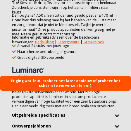
Tip!
Kies bij de drukpositie voor een positie op de schenkmaat.
Zo schenk je consistent wijn in op het aantal milliliters naar
keuze!
De hoogte is 17.50 cm en tot de rand gevuld past er ± 170 ml in.
Houd hier dus rekening mee bij het bepalen van de juiste maat
en zorg ervoor dat je niet te klein bestelt. Twijfel je over het
juiste formaat? Onze productspecialisten denken graag met je
mee. Neem gerust contact met ons op.
Informatie en gebruiksadviezen over de beschikbare
bewerkingen:
Bedrukking
|
Lasergravure
|
Gravurelook
Al vanaf 24 stuks met jouw logo
Haarscherpe bedrukking of gravure
Gratis digitaal 3D voorbeeld
Er ging wat fout, probeer het later opnieuw of probeer het
scherm te verversen (error).
Luminarc, opgericht in Arques in 1948, is nu een van de
belangrijkste serviesmerken ter wereld. Met zijn hoge
productiecapaciteit is Luminarc in staat om producten te
vervaardigen van hoge kwaliteit voor een zeer betaalbare prijs.
Het is een veelzijdig merk met een breed scala een producten.
Uitgebreide specificaties
Ontwerpsjablonen