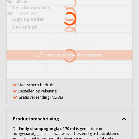
Bijv. full color.
Kies drukposities
Bijv. links van oor.
Logo uploaden
Kies oplage
In mijn Winkelwagen
Gratis 3D voorbeeld aanvragen
Gratis offerte aanvragen
Haarscherp bedrukt
Bestellen op rekening
Gratis verzending (NL/BE)
Productomschrijving
Dit
Emily champagneglas 170 ml
is gemaakt van
hoogwaardig
glas
en is vaatwasserbestendig te bedrukken of
graveren met jouw logo of ontwerp vanaf slechts 24 stuks.