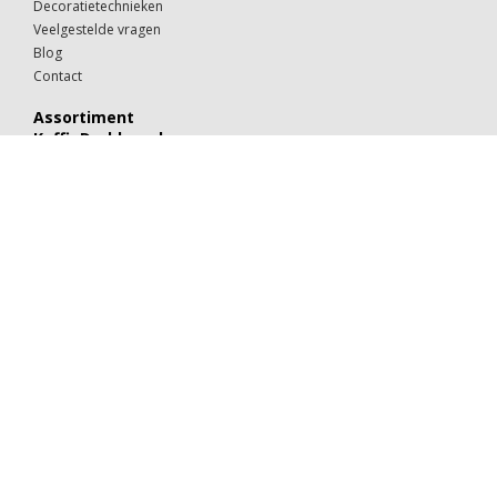
Decoratietechnieken
Veelgestelde vragen
Blog
Contact
Assortiment
KoffieDrukker.nl
Theeglazen
Kop & schotels
Drinkglazen
Mokken & kopjes
Koffiebekers
Borden
Kommen & schaaltjes
Suiker
Koekjes
Chocolaatjes
Alle categorieën
Porselein
Glaswerk
Kartonnen bekers