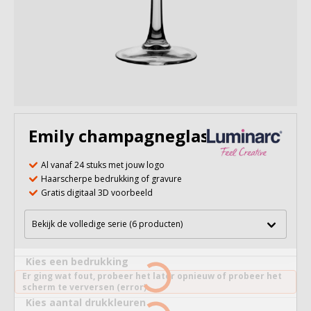
Emily champagneglas 170 ml
Al vanaf 24 stuks met jouw logo
Haarscherpe bedrukking of gravure
Gratis digitaal 3D voorbeeld
Bekijk de volledige serie (6 producten)
Kies een bedrukking
Er ging wat fout, probeer het later opnieuw of probeer het
scherm te verversen (error).
Kies aantal drukkleuren