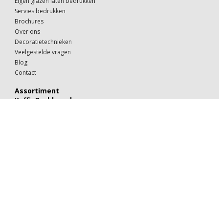
Eigen glazen laten bedrukken
Servies bedrukken
Brochures
Over ons
Decoratietechnieken
Veelgestelde vragen
Blog
Contact
Assortiment
KoffieDrukker.nl
Theeglazen
Kop & schotels
Drinkglazen
Mokken & kopjes
Koffiebekers
Borden
Kommen & schaaltjes
Suiker
Koekjes
Chocolaatjes