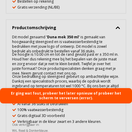
Bestellen op rekening
Gratis verzending (NL/BE)
Productomschrijving
Dit model genaamd
'
Duna mok 350 ml
'
is gemaakt van
hoogwaardig
steengoed
en is vaatwasserbestendig te
bedrukken met jouw logo of ontwerp. Dit model is zowel
bedrukt als onbedrukt te bestellen vanaf 36 stuks.
De hoogte is 10.00 cm en tot de rand gevuld past er ± 350 ml in.
Houd hier dus rekening mee bij het bepalen van de juiste maat
en zorg ervoor dat je niet te klein bestelt. Twijfel je over het
juiste formaat? Onze productspecialisten denken graag met je
mee. Neem gerust contact met ons op.
Onze bedrukking op
steengoed
gebeurt op ambachtelijke wijze.
Dankzij een specialistisch proces, waarbij de opdruk wordt
ingebrand op temperaturen tot wel 1000 °C. Bij ons ben je altijd
verzekerd van een duurzame en kwalitatieve bedrukking! Meer
Er ging wat fout, probeer het later opnieuw of probeer het
over deze techniek en de gebruiksadviezen lees je op onze
scherm te verversen (error).
informatiepagina:
Bedrukking op Steengoed
.
Al vanaf 36 stuks te bedrukken
100% vaatwasserbestendig
Gratis digitaal 3D voorbeeld
Verkrijgbaar in de kleur zwart en 3 andere kleuren.
Ook verkrijgbaar in:
Wit
,
Rood
&
Donkerblauw
.