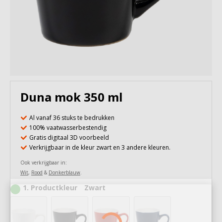
Duna mok 350 ml
Al vanaf 36 stuks te bedrukken
100% vaatwasserbestendig
Gratis digitaal 3D voorbeeld
Verkrijgbaar in de kleur zwart en 3 andere kleuren.
Ook verkrijgbaar in:
Wit
,
Rood
&
Donkerblauw
.
1
Productkleur
Zwart