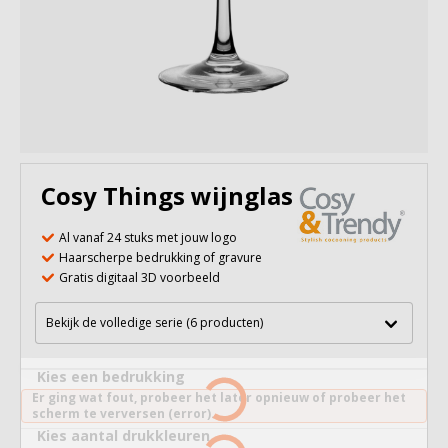
Cosy Things wijnglas 480 ml
Al vanaf 24 stuks met jouw logo
Haarscherpe bedrukking of gravure
Gratis digitaal 3D voorbeeld
Bekijk de volledige serie (6 producten)
Kies een bedrukking
Er ging wat fout, probeer het later opnieuw of probeer het
scherm te verversen (error).
Kies aantal drukkleuren