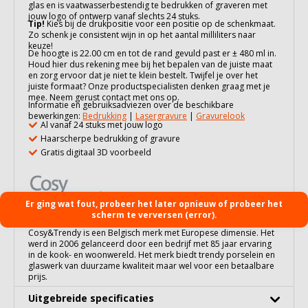
glas
en is vaatwasserbestendig te bedrukken of graveren met
jouw logo of ontwerp vanaf slechts 24 stuks.
Tip!
Kies bij de drukpositie voor een positie op de schenkmaat.
Zo schenk je consistent wijn in op het aantal milliliters naar
keuze!
De hoogte is 22.00 cm en tot de rand gevuld past er ± 480 ml in.
Houd hier dus rekening mee bij het bepalen van de juiste maat
en zorg ervoor dat je niet te klein bestelt. Twijfel je over het
juiste formaat? Onze productspecialisten denken graag met je
mee. Neem gerust contact met ons op.
Informatie en gebruiksadviezen over de beschikbare
bewerkingen:
Bedrukking
|
Lasergravure
|
Gravurelook
Al vanaf 24 stuks met jouw logo
Haarscherpe bedrukking of gravure
Gratis digitaal 3D voorbeeld
Er ging wat fout, probeer het later opnieuw of probeer het
scherm te verversen (error).
Cosy&Trendy is een Belgisch merk met Europese dimensie. Het
werd in 2006 gelanceerd door een bedrijf met 85 jaar ervaring
in de kook- en woonwereld. Het merk biedt trendy porselein en
glaswerk van duurzame kwaliteit maar wel voor een betaalbare
prijs.
Uitgebreide specificaties