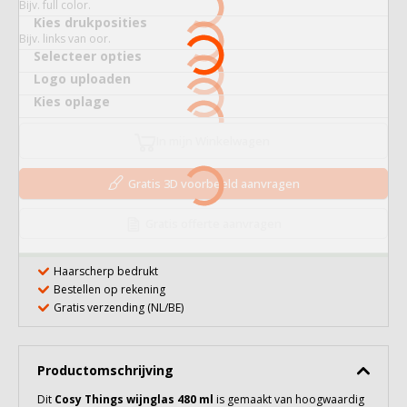
Bijv. full color.
Kies drukposities
Bijv. links van oor.
Selecteer opties
Logo uploaden
Kies oplage
In mijn Winkelwagen
Gratis 3D voorbeeld aanvragen
Gratis offerte aanvragen
Haarscherp bedrukt
Bestellen op rekening
Gratis verzending (NL/BE)
Productomschrijving
Dit
Cosy Things wijnglas 480 ml
is gemaakt van hoogwaardig