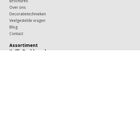
Brochures
Over ons
Decoratietechnieken
Veelgestelde vragen
Blog
Contact
Assortiment
KoffieDrukker.nl
Theeglazen
Kop & schotels
Drinkglazen
Mokken & kopjes
Koffiebekers
Borden
Kommen & schaaltjes
Suiker
Koekjes
Chocolaatjes
Alle categorieën
Porselein