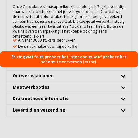
Onze Chocolade sinaasappelkoekjes biologisch 7 g zijn volledig
naar wens te bedrukken met jouw logo of design. Doordat wij
de nieuwste full color druktechniek gebruiken ben je verzekerd
van een haarscherp eindresultaat. Dit koekje zit verpakt in stevig
plastic wat een zeer kwalitatieve "look and feel" heeft. Buiten de
kwaliteit van de verpakking is het koekje ook nog eens
ontzettend lekker!
Al vanaf 3000 stuks te bedrukken
Dè smaakmaker voor bij de koffie
Gratis digitaal 3D voorbeeld
Er ging wat fout, probeer het later opnieuw of probeer het
scherm te verversen (error).
Uitgebreide specificaties
Ontwerpsjablonen
Maatwerkopties
Drukmethode informatie
Levertijd en verzending