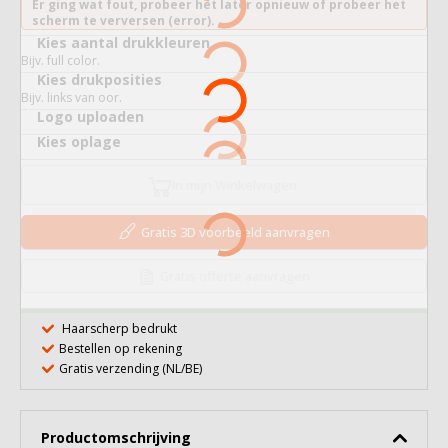
Er ging wat fout, probeer het later opnieuw of probeer het
scherm te verversen (error).
Kies aantal drukkleuren
Bijv. full color.
Kies drukposities
Bijv. links van oor.
Logo uploaden
Kies oplage
In mijn Winkelwagen
Gratis 3D voorbeeld aanvragen
Gratis offerte aanvragen
Haarscherp bedrukt
Bestellen op rekening
Gratis verzending (NL/BE)
Productomschrijving