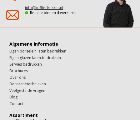
info@koffiedrukker.nl
Reactie binnen 4 werkuren
Algemene informatie
Eigen porselein laten bedrukken
Eigen glazen laten bedrukken
Servies bedrukken
Brochures
Over ons
Decoratietechnieken
Veelgestelde vragen
Blog
Contact
Assortiment
KoffieDrukker.nl
Theeglazen
Kop & schotels
Drinkglazen