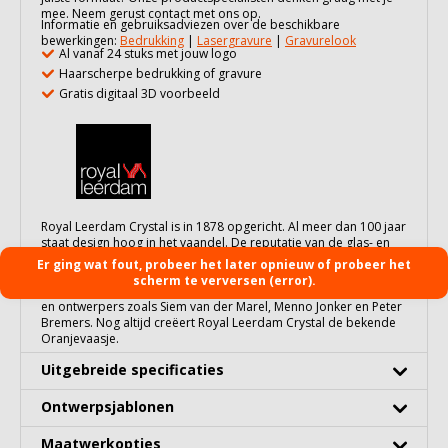
mee. Neem gerust contact met ons op.
Informatie en gebruiksadviezen over de beschikbare
bewerkingen:
Bedrukking
|
Lasergravure
|
Gravurelook
Al vanaf 24 stuks met jouw logo
Haarscherpe bedrukking of gravure
Gratis digitaal 3D voorbeeld
Royal Leerdam Crystal is in 1878 opgericht. Al meer dan 100 jaar
staat design hoog in het vaandel. De reputatie van de glas- en
kristalfabriek is internationaal gevestigd door beroemde
Er ging wat fout, probeer het later opnieuw of probeer het
ontwerpers als Berlage, Lloyd Wright en Andries Copier.
scherm te verversen (error).
Vandaag de dag werken we samen met moderne kunstenaars
en ontwerpers zoals Siem van der Marel, Menno Jonker en Peter
Bremers. Nog altijd creëert Royal Leerdam Crystal de bekende
Oranjevaasje.
Uitgebreide specificaties
Ontwerpsjablonen
Maatwerkopties