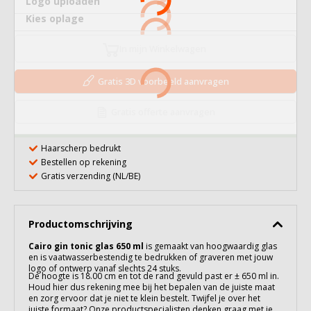
Logo uploaden
Kies oplage
In mijn Winkelwagen
Gratis 3D voorbeeld aanvragen
Gratis offerte aanvragen
Haarscherp bedrukt
Bestellen op rekening
Gratis verzending (NL/BE)
Productomschrijving
Cairo gin tonic glas 650 ml
is gemaakt van hoogwaardig
glas
en is vaatwasserbestendig te bedrukken of graveren met jouw
logo of ontwerp vanaf slechts 24 stuks.
De hoogte is 18.00 cm en tot de rand gevuld past er ± 650 ml in.
Houd hier dus rekening mee bij het bepalen van de juiste maat
en zorg ervoor dat je niet te klein bestelt. Twijfel je over het
juiste formaat? Onze productspecialisten denken graag met je