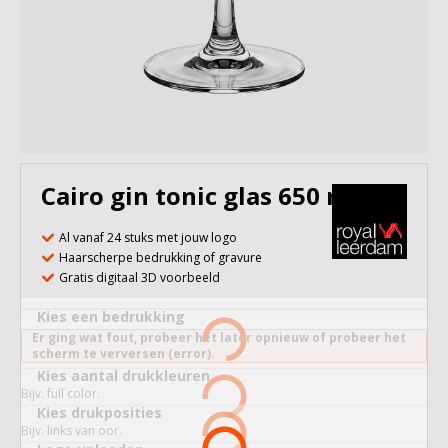
Cairo gin tonic glas 650 ml
Al vanaf 24 stuks met jouw logo
Haarscherpe bedrukking of gravure
Gratis digitaal 3D voorbeeld
Kies een bedrukking
Er ging wat fout, probeer het later opnieuw of probeer het
scherm te verversen (error).
Kies aantal drukkleuren
Bijv. full color.
Kies drukposities
Bijv. links van oor.