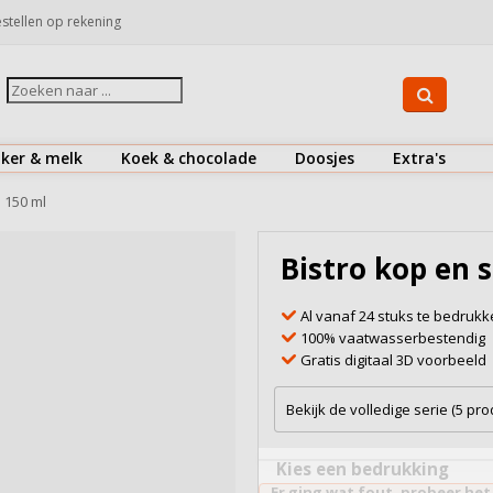
stellen op rekening
iker & melk
Koek & chocolade
Doosjes
Extra's
Suiker
Koekjes
Drinkflessen
 150 ml
Koffiemelk & creamer
Chocolaatjes
Herbruikbare koffiebekers
Bistro kop en 
Bekijk alles
Bekijk alles
Bestek
Al vanaf 24 stuks te bedruk
Doosjes
100% vaatwasserbestendig
Gratis digitaal 3D voorbeeld
Onderzetters
Snoepjes
Bekijk de volledige serie (5 pr
Zout & peper
Kies een bedrukking
Er ging wat fout, probeer het