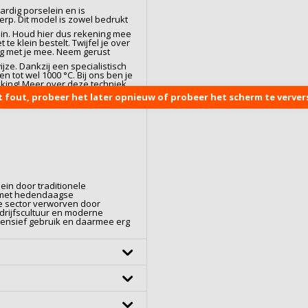
ardig
porselein
en is
rp. Dit model is zowel bedrukt
l in. Houd hier dus rekening mee
 te klein bestelt. Twijfel je over
ag met je mee. Neem gerust
jze. Dankzij een specialistisch
 tot wel 1000 °C. Bij ons ben je
kking! Meer over deze techniek
:
Bedrukking op Porselein
.
t fout, probeer het later opnieuw of probeer het scherm te ververs
ein door traditionele
n met hedendaagse
de sector verworven door
edrijfscultuur en moderne
ntensief gebruik en daarmee erg