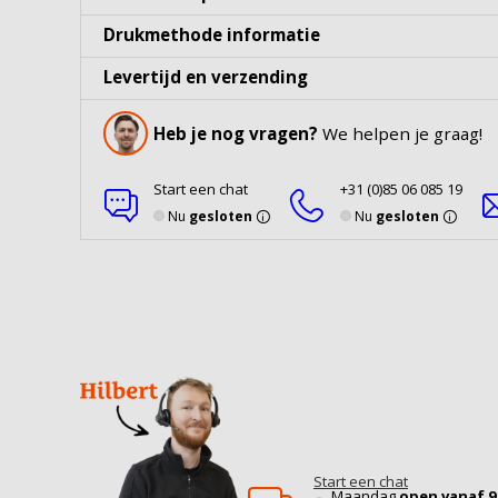
Drukmethode informatie
Levertijd en verzending
Heb je nog vragen?
We helpen je graag!
Start een chat
+31 (0)85 06 085 19
Nu
gesloten
Nu
gesloten
Start een chat
Maandag
open vanaf 9