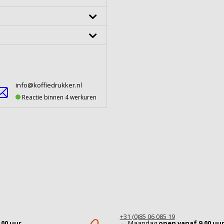
info@koffiedrukker.nl
Reactie binnen 4 werkuren
+31 (0)85 06 085 19
.00 uur
Maandag
open vanaf 9.00 uu