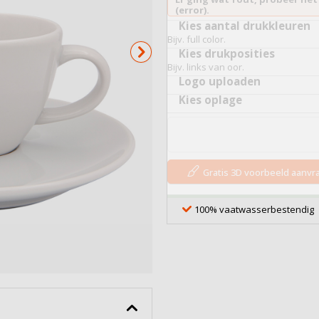
Serveerplankjes
(error).
Kies aantal drukkleuren
Bekijk alles
Bijv. full color.
Kies drukposities
Bijv. links van oor.
Logo uploaden
Kies oplage
Gratis 3D voorbeeld aanv
100% vaatwasserbestendig