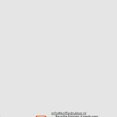
info@koffiedrukker.nl
r
Reactie binnen 4 werkuren