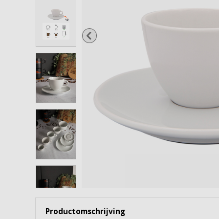
Wijnglazen
Cocktailglazen
Gin Tonicglazen
Borrel- & shotglazen
Waterflessen & karaffen
Snoep- & voorraadpotten
Bekijk alles
Productomschrijving