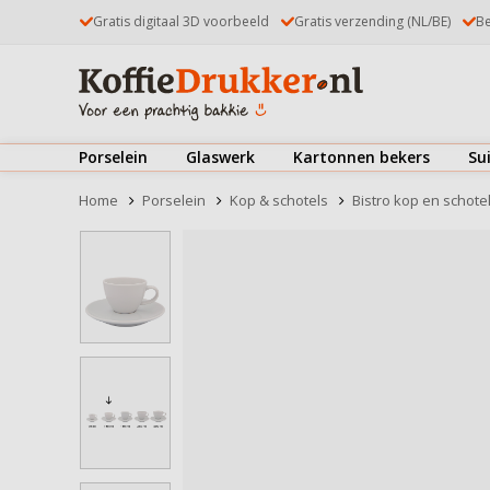
Gratis digitaal 3D voorbeeld
Gratis verzending (NL/BE)
Be
Porselein
Glaswerk
Kartonnen bekers
Su
Kop & schotels
Theeglazen
Koffiebekers
Home
Porselein
Kop & schotels
Bistro kop en schotel
Mokken & kopjes
Koffieglazen
IJsbekers
Borden
Latte Macchiatoglazen
Deksels
Bekijk alles
Kommen & schaaltjes
Dubbelwandige glazen
Bekijk alles
Drinkglazen
Kop & schotels
Bierglazen