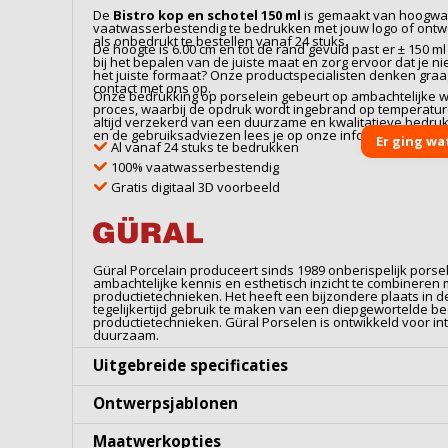
De
Bistro kop en schotel 150 ml
is gemaakt van hoogwa
vaatwasserbestendig te bedrukken met jouw logo of ontwe
als onbedrukt te bestellen vanaf 24 stuks.
De hoogte is 6.00 cm en tot de rand gevuld past er ± 150 m
bij het bepalen van de juiste maat en zorg ervoor dat je niet
het juiste formaat? Onze productspecialisten denken gra
contact met ons op.
Onze bedrukking op
porselein
gebeurt op ambachtelijke wi
proces, waarbij de opdruk wordt ingebrand op temperaturen
altijd verzekerd van een duurzame en kwalitatieve bedru
en de gebruiksadviezen lees je op onze informatiepagina
Er ging wa
Al vanaf 24 stuks te bedrukken
100% vaatwasserbestendig
Gratis digitaal 3D voorbeeld
Güral Porcelain produceert sinds 1989 onberispelijk porsel
ambachtelijke kennis en esthetisch inzicht te combinere
productietechnieken. Het heeft een bijzondere plaats in 
tegelijkertijd gebruik te maken van een diepgewortelde b
productietechnieken. Güral Porselen is ontwikkeld voor i
duurzaam.
Uitgebreide specificaties
Ontwerpsjablonen
Maatwerkopties