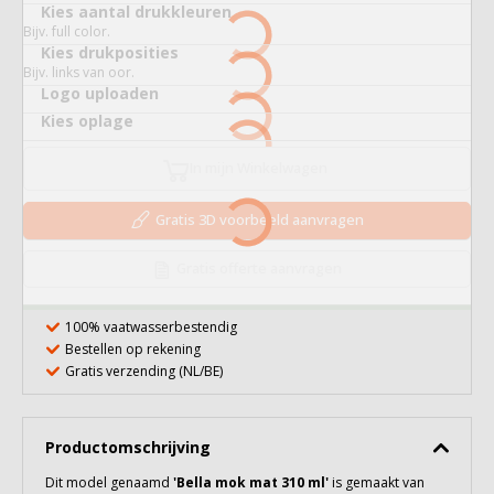
Kies aantal drukkleuren
Bijv. full color.
Kies drukposities
Bijv. links van oor.
Logo uploaden
Kies oplage
In mijn Winkelwagen
Gratis 3D voorbeeld aanvragen
Gratis offerte aanvragen
100% vaatwasserbestendig
Bestellen op rekening
Gratis verzending (NL/BE)
Productomschrijving
Dit model genaamd
'
Bella mok mat 310 ml
'
is gemaakt van