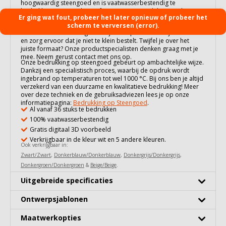
hoogwaardig
steengoed
en is vaatwasserbestendig te
bedrukken met jouw logo of ontwerp. Dit model is zowel
Er ging wat fout, probeer het later opnieuw of probeer het
bedrukt als onbedrukt te bestellen vanaf 36 stuks.
De hoogte is 9.40 cm en tot de rand gevuld past er ± 310 ml in.
scherm te verversen (error).
Houd hier dus rekening mee bij het bepalen van de juiste maat
en zorg ervoor dat je niet te klein bestelt. Twijfel je over het
juiste formaat? Onze productspecialisten denken graag met je
mee. Neem gerust contact met ons op.
Onze bedrukking op
steengoed
gebeurt op ambachtelijke wijze.
Dankzij een specialistisch proces, waarbij de opdruk wordt
ingebrand op temperaturen tot wel 1000 °C. Bij ons ben je altijd
verzekerd van een duurzame en kwalitatieve bedrukking! Meer
over deze techniek en de gebruiksadviezen lees je op onze
informatiepagina:
Bedrukking op Steengoed
.
Al vanaf 36 stuks te bedrukken
100% vaatwasserbestendig
Gratis digitaal 3D voorbeeld
Verkrijgbaar in de kleur wit en 5 andere kleuren.
Ook verkrijgbaar in:
Zwart/Zwart
,
Donkerblauw/Donkerblauw
,
Donkergrijs/Donkergrijs
,
Donkergroen/Donkergroen
&
Beige/Beige
.
Uitgebreide specificaties
Ontwerpsjablonen
Maatwerkopties