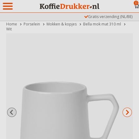
0
Gratis verzending (NL/BE)
Home
Porselein
Mokken & kopjes
Bella mok mat 310 ml
Wit