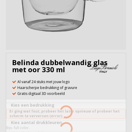
Belinda dubbelwandig glas
met oor 330 ml
Al vanaf 24 stuks met jouw logo
Haarscherpe bedrukking of gravure
Gratis digitaal 3D voorbeeld
Kies een bedrukking
Er ging wat fout, probeer het later opnieuw of probeer het
scherm te verversen (error).
Kies aantal drukkleuren
Bijv. full color.