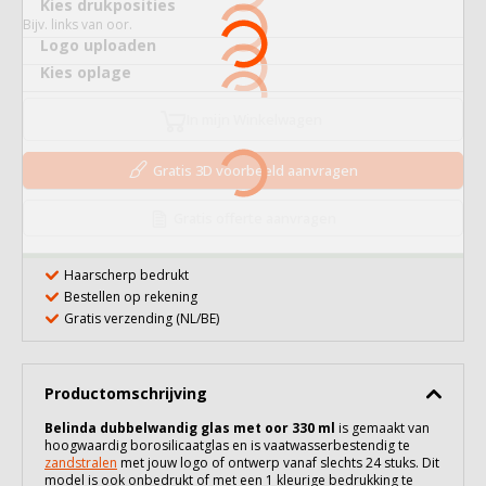
Kies drukposities
Bijv. links van oor.
Logo uploaden
Kies oplage
In mijn Winkelwagen
Gratis 3D voorbeeld aanvragen
Gratis offerte aanvragen
Haarscherp bedrukt
Bestellen op rekening
Gratis verzending (NL/BE)
Productomschrijving
Belinda dubbelwandig glas met oor 330 ml
is gemaakt van
hoogwaardig
borosilicaatglas
en is vaatwasserbestendig te
zandstralen
met jouw logo of ontwerp vanaf slechts 24 stuks. Dit
model is ook onbedrukt of met een 1 kleurige bedrukking te