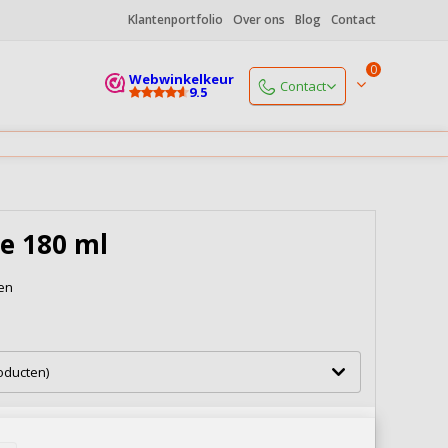
Klantenportfolio
Over ons
Blog
Contact
0
Webwinkelkeur
Contact
9.5
Start een chat
Vandaag
open tot 17.00 uur
+31 (0)85 06 085 19
Vandaag
open tot 17.00 uur
e 180 ml
info@koffiedrukker.nl
Reactie binnen 4 werkuren
ken
Naar alle contactgegevens
roducten)