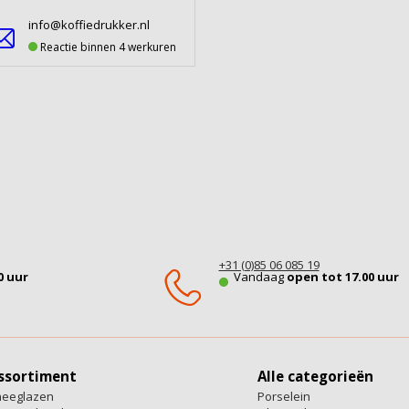
info@koffiedrukker.nl
Reactie binnen 4 werkuren
+31 (0)85 06 085 19
0 uur
Vandaag
open tot 17.00 uur
ssortiment
Alle categorieën
heeglazen
Porselein