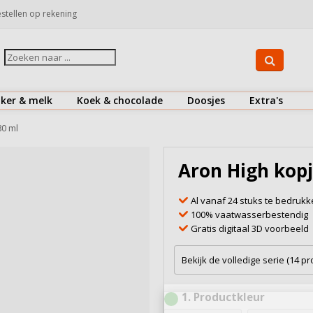
stellen op rekening
iker & melk
Koek & chocolade
Doosjes
Extra's
Suiker
Koekjes
Drinkflessen
80 ml
Koffiemelk & creamer
Chocolaatjes
Herbruikbare koffiebekers
Aron High kopj
Bekijk alles
Bekijk alles
Bestek
Al vanaf 24 stuks te bedruk
Doosjes
100% vaatwasserbestendig
Gratis digitaal 3D voorbeeld
Onderzetters
Snoepjes
Bekijk de volledige serie (14 p
Zout & peper
1
Productkleur