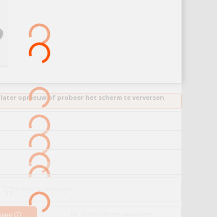
 later opnieuw of probeer het scherm te verversen
In mijn Winkelwagen
Gratis offerte aanvragen
ragen