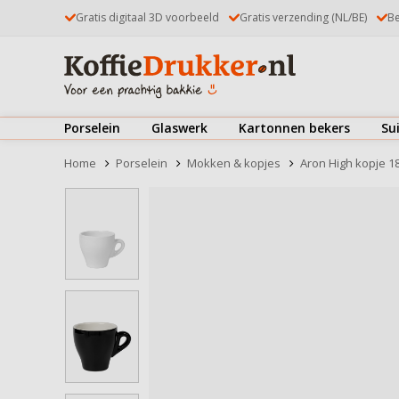
Gratis digitaal 3D voorbeeld
Gratis verzending (NL/BE)
Be
Porselein
Glaswerk
Kartonnen bekers
Su
Kop & schotels
Theeglazen
Koffiebekers
Home
Porselein
Mokken & kopjes
Aron High kopje 1
Mokken & kopjes
Koffieglazen
IJsbekers
Borden
Latte Macchiatoglazen
Deksels
Bekijk alles
Kommen & schaaltjes
Dubbelwandige glazen
Bekijk alles
Drinkglazen
Kop & schotels
Bierglazen