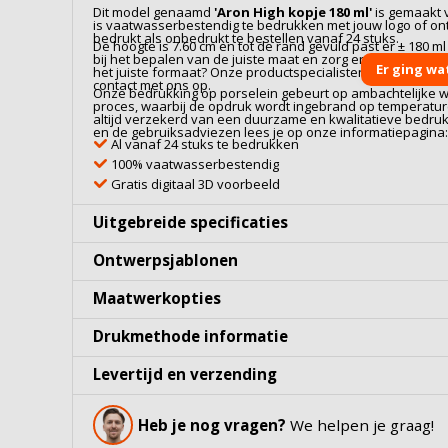
Dit model genaamd
'
Aron High kopje 180 ml
'
is gemaakt
is vaatwasserbestendig te bedrukken met jouw logo of ont
bedrukt als onbedrukt te bestellen vanaf 24 stuks.
De hoogte is 7.60 cm en tot de rand gevuld past er ± 180 m
bij het bepalen van de juiste maat en zorg ervoor dat je niet
Er ging wa
het juiste formaat? Onze productspecialisten denken gra
contact met ons op.
Onze bedrukking op
porselein
gebeurt op ambachtelijke wi
proces, waarbij de opdruk wordt ingebrand op temperaturen
altijd verzekerd van een duurzame en kwalitatieve bedru
en de gebruiksadviezen lees je op onze informatiepagina
Al vanaf 24 stuks te bedrukken
100% vaatwasserbestendig
Gratis digitaal 3D voorbeeld
Uitgebreide specificaties
Ontwerpsjablonen
Maatwerkopties
Drukmethode informatie
Levertijd en verzending
Heb je nog vragen?
We helpen je graag!