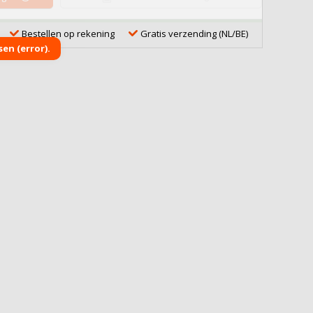
Bestellen op rekening
Gratis verzending (NL/BE)
en (error).