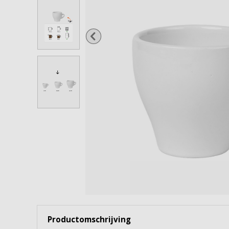
Wijnglazen
Cocktailglazen
Gin Tonicglazen
Borrel- & shotglazen
Waterflessen & karaffen
Snoep- & voorraadpotten
Bekijk alles
Productomschrijving