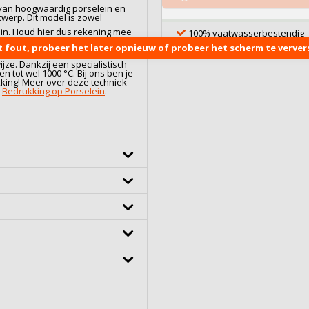
 van hoogwaardig
porselein
en
werp. Dit model is zowel
l in. Houd hier dus rekening mee
100% vaatwasserbestendig
 te klein bestelt. Twijfel je over
t fout, probeer het later opnieuw of probeer het scherm te ververs
ag met je mee. Neem gerust
jze. Dankzij een specialistisch
 tot wel 1000 °C. Bij ons ben je
kking! Meer over deze techniek
:
Bedrukking op Porselein
.