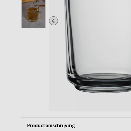
Wijnglazen
Cocktailglazen
Gin Tonicglazen
Borrel- & shotglazen
Waterflessen & karaffen
Snoep- & voorraadpotten
Bekijk alles
Productomschrijving