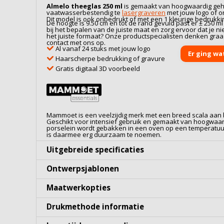
Almelo theeglas 250 ml
is gemaakt van hoogwaardig
geh
vaatwasserbestendig te
lasergraveren
met jouw logo of o
Dit model is ook onbedrukt of met een 1 kleurige bedrukkin
De hoogte is 9.50 cm en tot de rand gevuld past er ± 250 m
bij het bepalen van de juiste maat en zorg ervoor dat je niet
het juiste formaat? Onze productspecialisten denken gra
contact met ons op.
Al vanaf 24 stuks met jouw logo
Er ging wa
Haarscherpe bedrukking of gravure
Gratis digitaal 3D voorbeeld
Mammoet is een veelzijdig merk met een breed scala aan 
Geschikt voor intensief gebruik en gemaakt van hoogwaa
porselein wordt gebakken in een oven op een temperatuu
is daarmee erg duurzaam te noemen.
Uitgebreide specificaties
Ontwerpsjablonen
Maatwerkopties
Drukmethode informatie