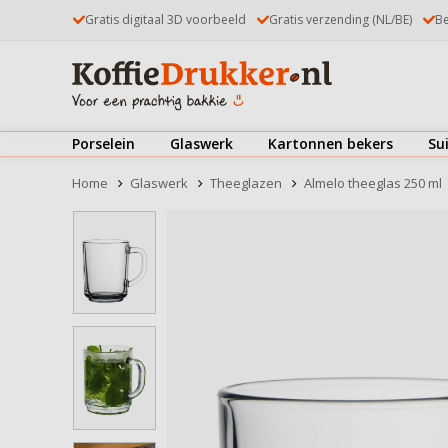
Gratis digitaal 3D voorbeeld
Gratis verzending (NL/BE)
Be
Porselein
Glaswerk
Kartonnen bekers
Su
Kop & schotels
Theeglazen
Koffiebekers
Home
Glaswerk
Theeglazen
Almelo theeglas 250 ml
Mokken & kopjes
Koffieglazen
IJsbekers
Borden
Latte Macchiatoglazen
Deksels
Bekijk alles
Kommen & schaaltjes
Dubbelwandige glazen
Bekijk alles
Drinkglazen
Kop & schotels
Bierglazen