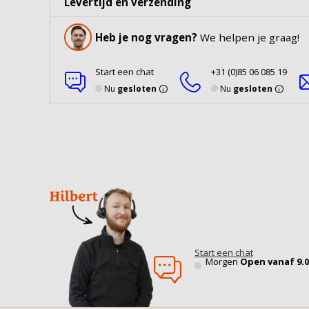
Levertijd en verzending
Heb je nog vragen?
We helpen je graag!
Start een chat
+31 (0)85 06 085 19
Nu
gesloten
Nu
gesloten
Start een chat
Morgen
Open vanaf 9.0