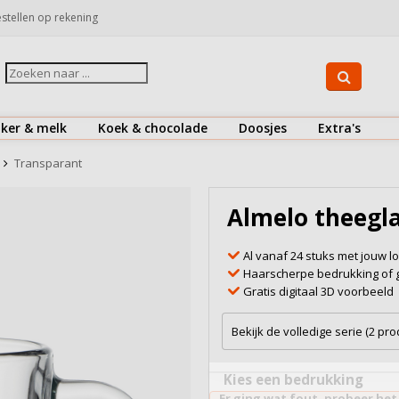
stellen op rekening
iker & melk
Koek & chocolade
Doosjes
Extra's
Suiker
Koekjes
Drinkflessen
Transparant
Koffiemelk & creamer
Chocolaatjes
Herbruikbare koffiebekers
Almelo theegla
Bekijk alles
Bekijk alles
Bestek
Al vanaf 24 stuks met jouw l
Doosjes
Haarscherpe bedrukking of 
Gratis digitaal 3D voorbeeld
Onderzetters
Snoepjes
Bekijk de volledige serie (2 pr
Zout & peper
Kies een bedrukking
Er ging wat fout, probeer het