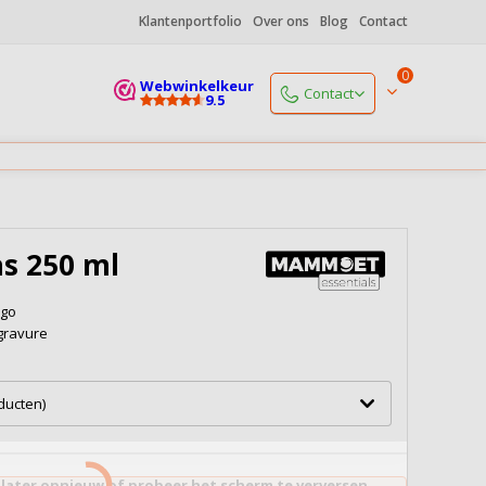
Klantenportfolio
Over ons
Blog
Contact
0
Webwinkelkeur
Contact
9.5
Start een chat
Morgen
Open vanaf 9.00 uur
+31 (0)85 06 085 19
Morgen
Open vanaf 9.00 uur
s 250 ml
info@koffiedrukker.nl
Reactie binnen 4 werkuren
ogo
gravure
Naar alle contactgegevens
oducten)
 later opnieuw of probeer het scherm te verversen