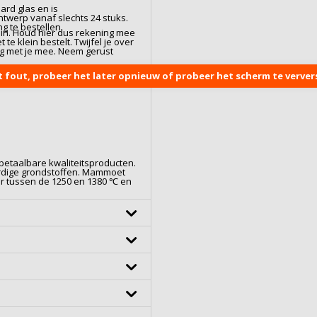
ard glas
en is
ntwerp vanaf slechts 24 stuks.
g te bestellen.
l in. Houd hier dus rekening mee
 te klein bestelt. Twijfel je over
ag met je mee. Neem gerust
t fout, probeer het later opnieuw of probeer het scherm te ververs
betaalbare kwaliteitsproducten.
rdige grondstoffen. Mammoet
r tussen de 1250 en 1380 ℃ en